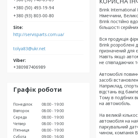
КОРИСНА ІН
+380 (50) 493-19-94
Brink Internationa
+380 (93) 803-00-80
Німеччини, Велико
Brink постійно вд
більшості серійних
http://servisparts.com.ua/
Вся продукція фір
Brink розроблені 
tolya83@ukr.net
призначений для є
Навіть якщо авто
не співпадаючих т
+380987406989
Автомобілі повинн
засобі встановлен
Наприклад, спорт
Графік роботи
відстань від бамп
Тому в подібних 
на автомобіль.
Понеділок
08:00
19:00
Вівторок
08:00
19:00
На великій кілько
Середа
08:00
19:00
автомобіля на ная
Четвер
08:00
19:00
паркувальний датч
Пʼятниця
08:00
19:00
чином, компанія B
Субота
09:00
16:00