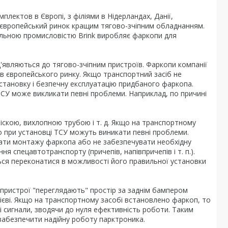
мплектов в Європі, з філіями в Нідерландах, Данії,
есь європейський ринок кращим тягово-зчіпним обладнанням.
обільною промисловістю Brink виробляє фаркопи для
д'являються до тягово-зчіпним пристроїв. Фаркопи компанії
ів європейського ринку. Якщо транспортний засіб не
установку і безпечну експлуатацію придбаного фаркопа.
СУ може викликати певні проблеми. Наприклад, по причині
віскою, вихлопною трубою і т. д. Якщо на транспортному
о при установці ТСУ можуть виникати певні проблеми.
ати монтажу фаркопа або не забезпечувати необхідну
я спецавтотранспорту (причепів, напівпричепів і т. п.).
ься переконатися в можливості його правильної установки
Ці пристрої "переглядають" простір за заднім бампером
дієві. Якщо на транспортному засобі встановлено фаркоп, то
 сигнали, зводячи до нуля ефективність роботи. Таким
 забезпечити надійну роботу парктроника.