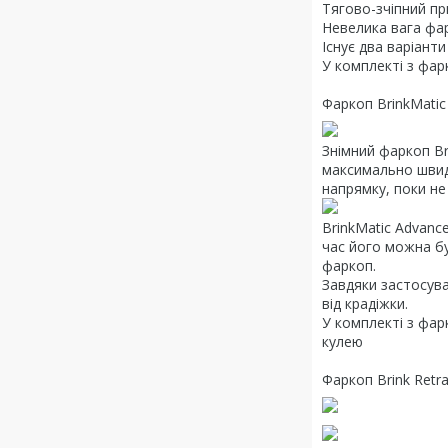
Тягово-зчіпний пр
Невелика вага фар
Існує два варіанти
У комплекті з фар
Фаркоп BrinkMatic
Знімний фаркоп Br
максимально швидк
напрямку, поки не
BrinkMatic Advanc
час його можна бу
фаркоп.
Завдяки застосува
від крадіжки.
У комплекті з фар
кулею
Фаркоп Brink Retra