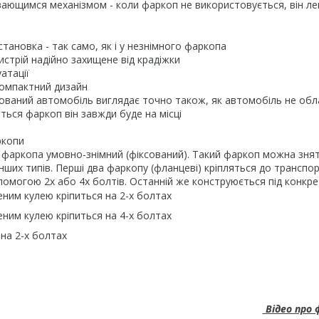
ющимся механізмом - коли фаркоп не використовується, він лег
становка - так само, як і у незнімного фаркопа
истрій надійно захищене від крадіжки
атації
компактний дизайн
ований автомобіль виглядає точно також, як автомобіль не об
ься фаркоп він завжди буде на місці
ркопи
фаркопа умовно-знімний (фіксований). Такий фаркоп можна зняти
нших типів. Перші два фаркопу (фланцеві) кріпляться до транспор
допомогою 2х або 4х болтів. Останній же конструюється під конкр
ним кулею кріпиться на 2-х болтах
ним кулею кріпиться на 4-х болтах
на 2-х болтах
Відео про 