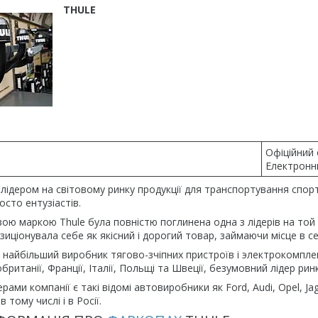
THULE
Офіційний 
Електронн
лідером на світовому ринку продукції для транспортування спорт
осто ентузіастів.
вою маркою Thule була повністю поглинена одна з лідерів на той
зиціонувала себе як якісний і дорогий товар, займаючи місце в сег
 - найбільший виробник тягово-зчіпних пристроїв і электрокомплек
ританії, Франції, Італії, Польщі та Швеції, безумовний лідер ринк
ами компанії є такі відомі автовиробники як Ford, Audi, Opel, Ja
в тому числі і в Росії.