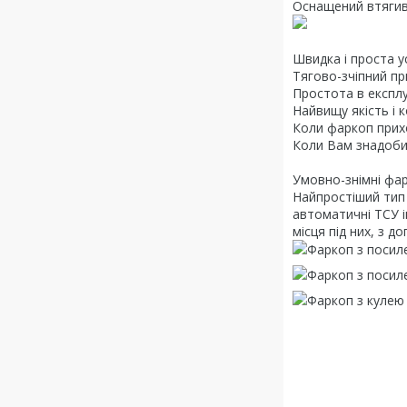
Оснащений втягива
Швидка і проста у
Тягово-зчіпний пр
Простота в експлу
Найвищу якість і 
Коли фаркоп прих
Коли Вам знадобит
Умовно-знімні фа
Найпростіший тип 
автоматичні ТСУ і
місця під них, з 
Фаркоп з посиле
Фаркоп з посиле
Фаркоп з кулею 