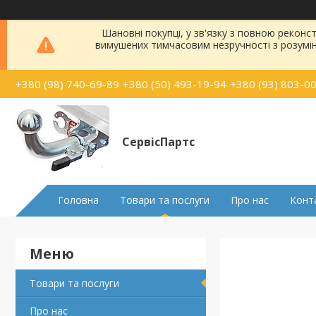
Шановні покупці, у зв'язку з повною рекон
вимушених тимчасовим незручності з розумі
+380 (98) 740-69-89
+380 (50) 493-19-94
+380 (93) 803-0
СервісПартс
Головна
Товари та послуги
Про нас
Конт
Товари та послуги
Про нас