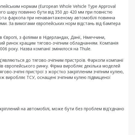
ропейським нормам (European Whole Vehicle Type Approval
пного шару повинно бути від 350 до 420 мм при повністю
сота фаркопа при ненавантаженому автомобілі повинна
нними. За вимогами європейських норм відстань від бампера
 Європі, з філіями в Нідерландах, Данії, Німеччини,
ський ринок кращим тягово-зчіпним обладнанням. Компанія
2006 року. Назва компанії змінилося на Thule.
д'являються до тягово-зчіпним пристроїв. Фаркопи компанії
ів європейського ринку. Фірма виробляє декілька моделей
ягово-зчіпні пристрої з жорстко закріпленим зчіпним кулею,
кож виробляє ТСУ, оснащені зчіпним кулею підвищеної
закріплений на автомобілі, може бути без проблем від'єднано