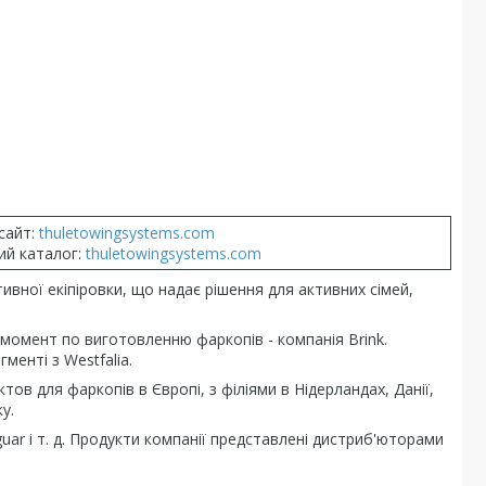
сайт:
thuletowingsystems.com
ий каталог:
thuletowingsystems.com
ивної екіпіровки, що надає рішення для активних сімей,
 момент по виготовленню фаркопів - компанія Brink.
менті з Westfalia.
тов для фаркопів в Європі, з філіями в Нідерландах, Данії,
у.
guar і т. д. Продукти компанії представлені дистриб'юторами