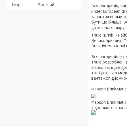
Неділя
Вихідний
Вся продукція, ви
under European dir
завантаженому тр
бути ще більше. З
до зчіпного шару 
Thule (Brink) - на
Великобританії, Ф
Brink Internationa
Вся продукція фір
Thule розроблені 
фаркопів, що відр
так і декілька мо
вантажопідйомнос
Фаркоп BrinkMatic 
Фаркоп BrinkMatic
з допомогою запат