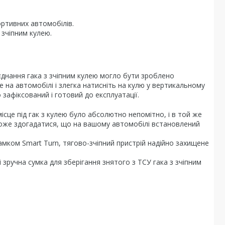
портивних автомобілів.
 зчіпним кулею.
єднання гака з зчіпним кулею могло бути зроблено
 на автомобілі і злегка натисніть на кулю у вертикальному
 зафіксований і готовий до експлуатації.
сце під гак з кулею було абсолютно непомітно, і в той же
зможе здогадатися, що на вашому автомобілі встановлений
мком Smart Turn, тягово-зчіпний пристрій надійно захищене
зручна сумка для зберігання знятого з ТСУ гака з зчіпним