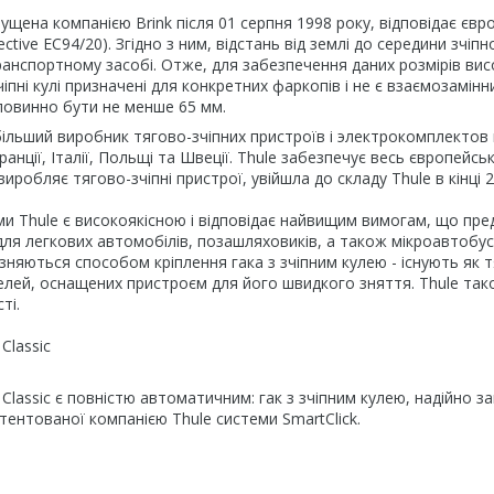
пущена компанією Brink після 01 серпня 1998 року, відповідає єв
ective EC94/20). Згідно з ним, відстань від землі до середини зчі
анспортному засобі. Отже, для забезпечення даних розмірів ви
чіпні кулі призначені для конкретних фаркопів і не є взаємозамі
повинно бути не менше 65 мм.
йбільший виробник тягово-зчіпних пристроїв і электрокомплектов в
ранції, Італії, Польщі та Швеції. Thule забезпечує весь європей
l виробляє тягово-зчіпні пристрої, увійшла до складу Thule в кінці 
ми Thule є високоякісною і відповідає найвищим вимогам, що пре
для легкових автомобілів, позашляховиків, а також мікроавтобус
ізняються способом кріплення гака з зчіпним кулею - існують як т
делей, оснащених пристроєм для його швидкого зняття. Thule та
ті.
Classic
 Classic є повністю автоматичним: гак з зчіпним кулею, надійно 
ентованої компанією Thule системи SmartClick.