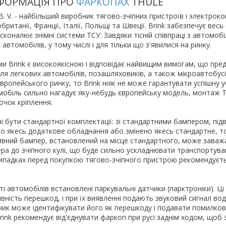
ФОРМАЦІЯ ПРО
ФАРКОПАХ
THULE
l B. V. - найбільший виробник тягово-зчіпних пристроїв і электроко
британії, Франції, Італії, Польщі та Швеції. Brink забезпечує в
осконалює знімні системи ТСУ. Завдяки тісній співпраці з автом
 автомобілів, у тому числі і для тільки що з'явилися на ринку.
ми Brink є високоякісною і відповідає найвищим вимогам, що пре
для легкових автомобілів, позашляховиків, а також мікроавтобус
вропейського ринку, то Brink ніяк не може гарантувати успішну 
мобіль сильно нагадує яку-небудь європейську модель, монтаж Т
очок кріплення.
і бути стандартної комплектації: зі стандартними бампером, під
о якесь додаткове обладнання або змінено якесь стандартне, т
ивний бампер, встановлений на місце стандартного, може заваж
ера до зчіпного кулі, що буде сильно ускладнювати транспортуванн
випадках перед покупкою тягово-зчіпного пристрою рекомендуєт
сті автомобілів встановлені паркувальні датчики (парктроніки). 
вність перешкод, і при їх виявленні подають звуковий сигнал во
ик може ідентифікувати його як перешкоду і подавати помилкові
rink рекомендує від'єднувати фаркоп при русі заднім ходом, щоб