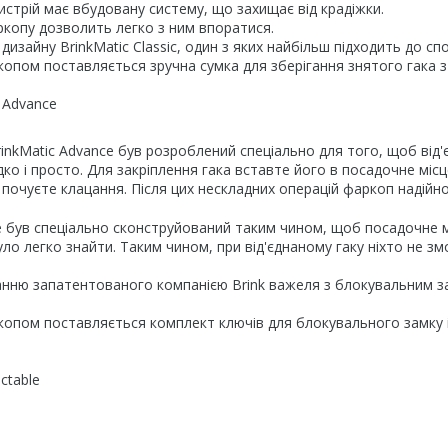
истрій має вбудовану систему, що захищає від крадіжки.
копу дозволить легко з ним впоратися.
 дизайну BrinkMatic Classic, один з яких найбільш підходить до с
копом поставляється зручна сумка для зберігання знятого гака з
 Advance
inkMatic Advance був розроблений спеціально для того, щоб від'
о і просто. Для закріплення гака вставте його в посадочне місце
 почуєте клацання. Після цих нескладних операцій фаркоп надійно
e був спеціально сконструйований таким чином, щоб посадочне мі
ло легко знайти. Таким чином, при від'єднаному гаку ніхто не 
нню запатентованого компанією Brink важеля з блокувальним за
копом поставляється комплект ключів для блокувального замку і 
ctable