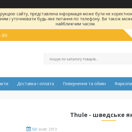
струкцією сайту, представлена інформація може бути не коректн
нням і уточнювати будь-яке питання по телефону. Ви також мож
найближчим часом.
0-80
акти
Доставка і оплата
Повернення та обмін
Фаркопи
Thule - шведське як
02/
жовт. 2013