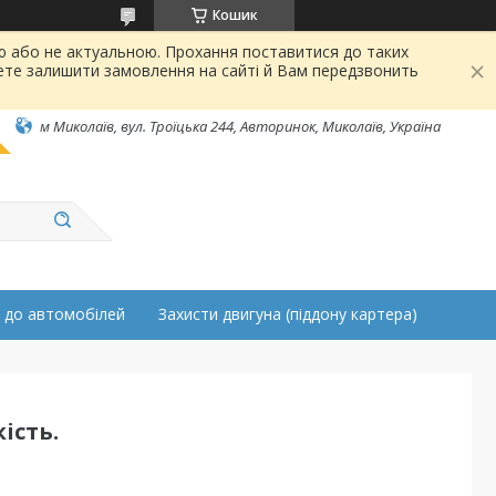
Кошик
ою або не актуальною. Прохання поставитися до таких
ете залишити замовлення на сайті й Вам передзвонить
м Миколаїв, вул. Троїцька 244, Авторинок, Миколаїв, Україна
 до автомобілей
Захисти двигуна (піддону картера)
ість.