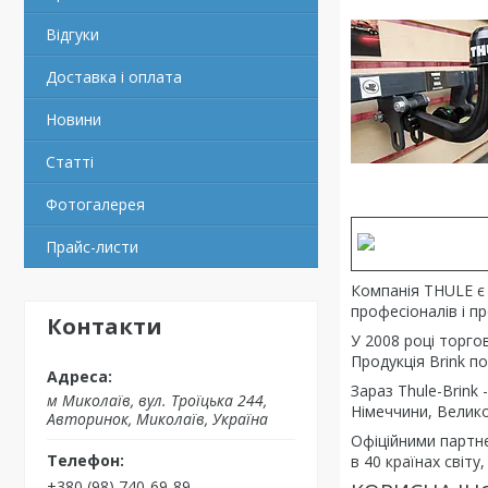
Відгуки
Доставка і оплата
Новини
Статті
Фотогалерея
Прайс-листи
Компанія THULE є 
професіоналів і пр
Контакти
У 2008 році торго
Продукція Brink по
Зараз Thule-Brink
м Миколаїв, вул. Троїцька 244,
Німеччини, Великоб
Авторинок, Миколаїв, Україна
Офіційними партнер
в 40 країнах світу, 
+380 (98) 740-69-89