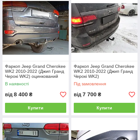
Найбільш популярні - це звичайні умовно-
знімні, де гак монтується на двох болтах.
Такі фаркопи мають доступну ціну і самі
високі технічні показники.
Фаркоп Jeep Grand Cherokee
Фаркоп Jeep Grand Cherokee
WK2 2010-2022 (Джип Гранд
WK2 2010-2022 (Джип Гранд
Черокі WK2) оцинкований
Черокі WK2)
В наявності
Під замовлення
8 400
7 700
від
₴
від
₴
Купити
Купити
Більш зручними у використанні є фаркопи зі
швидкознімним механізмом.