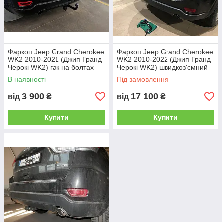
Причіпні пристрої зі швидкознімним
механізмом дозволяють без особливих
Фаркоп Jeep Grand Cherokee
Фаркоп Jeep Grand Cherokee
зусиль і додаткового інструменту монтувати і
WK2 2010-2021 (Джип Гранд
WK2 2010-2022 (Джип Гранд
демонтувати прицепний шар, але мають
Черокі WK2) гак на болтах
Черокі WK2) швидкоз'ємний
більш високу вартість..
гак на ключах
В наявності
Під замовлення
3 900
17 100
від
₴
від
₴
Альтернативою дорогому іноземному фаркопу є
такий тип, як "Американець під вставку".
Купити
Купити