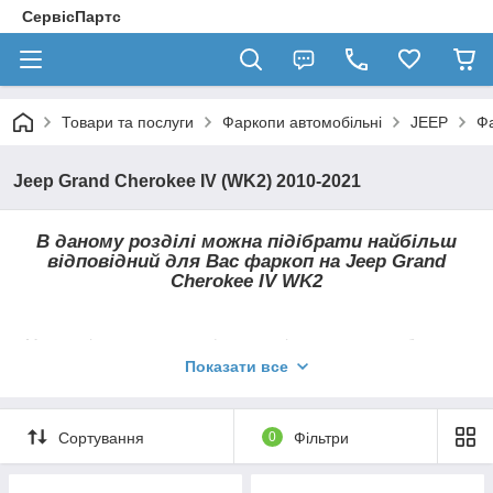
СервісПартс
Товари та послуги
Фаркопи автомобільні
JEEP
Фа
Jeep Grand Cherokee IV (WK2) 2010-2021
В даному розділі можна підібрати найбільш
відповідний для Вас фаркоп на
Jeep Grand
Cherokee IV WK2
Ми готові запропонувати фаркопи вітчизняного виробництва,
а також ТСУ всесвітньовідомих брендів Hakpol, Auto-Hak,
Показати все
Galia
, Bosal,
Thule (
Brink
)
, Steinhof,
Umbra Rimorchi
та ін.
Всі причіпні пристрої у нашому магазині
Сортування
0
Фільтри
мають знімні гаки, які кріпляться по-різному,
в залежності від типу фаркопа.