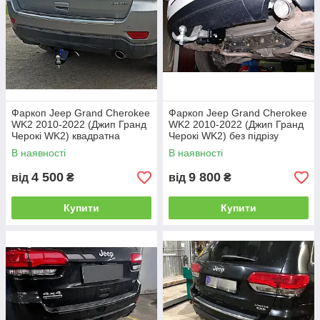
1.Горизонтальний автомат на ручці
Фаркоп Jeep Grand Cherokee
Фаркоп Jeep Grand Cherokee
WK2 2010-2022 (Джип Гранд
WK2 2010-2022 (Джип Гранд
Черокі WK2) квадратна
Черокі WK2) без підрізу
вставка
бампера
В наявності
В наявності
4 500
9 800
від
₴
від
₴
2. Вертикальний автомат на ключі
Купити
Купити