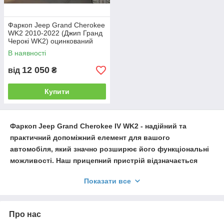
Фаркоп Jeep Grand Cherokee
Тип цього ТЗП дозволяє досить швидко
WK2 2010-2022 (Джип Гранд
монтувати зчіпний шар на автомобіль, а
Черокі WK2) оцинкований
виробництво в Україні робить такі фаркопи
Швидкознімний автомат на
відносно недорогими.
В наявності
ручці
12 050
від
₴
Телефонуйте, і ми відповімо на всі ваші
питання!
Купити
Фаркоп
Jeep Grand Cherokee IV WK2
- надійний та
практичний допоміжний елемент для вашого
автомобіля, який значно розширює його функціональні
можливості. Наш прицепний пристрій відзначається
високоякісним матеріалом та бездоганною
Показати все
конструкцією, гарантуючи довговічність та безпеку
використання.
Фаркопи, які пропонуються у нас, ідеально підходять
Про нас
для
Jeep Grand Cherokee
IV
і відрізняються простотою у