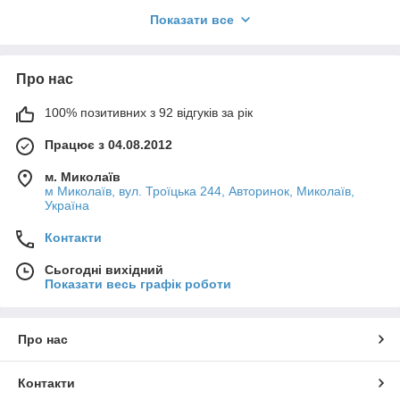
дамо вам його самі.
Показати все
Прицепний пристрій зі швидкоз’ємним
Ми зекономимо ваш час і гроші!
механізмом
Завдяки якому є можливість
Про нас
монтувати і демонтувати гак без особливих
зусиль, але такий фаркоп має більшу
вартість.
100% позитивних з 92 відгуків за рік
Працює з 04.08.2012
Альтернативою дорогого іноземного
фаркопу є такий тип "Американець під
м. Миколаїв
вставку"
м Миколаїв, вул. Троїцька 244, Авторинок, Миколаїв,
Україна
Контакти
Сьогодні вихідний
Показати весь графік роботи
Про нас
Контакти