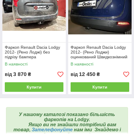
1.Горизонтальний автомат на ручці
Фаркоп Renault Dacia Lodgy
Фаркоп Renault Dacia Lodgy
2012- (Рено Лоджі) без
2012- (Рено Лоджи)
підрізу бампера
оцинкований Швидкознімний
автомат на ручці
В наявності
В наявності
2. Вертикальний автомат на ключі
3 870
12 450
від
₴
від
₴
Купити
Купити
У нашому каталозі показано більшість
фаркопів на Lodgy.
Якщо ви не знайшли потрібний вам
товар,
Зателефонуйте
нам
іми
Знайдемо і