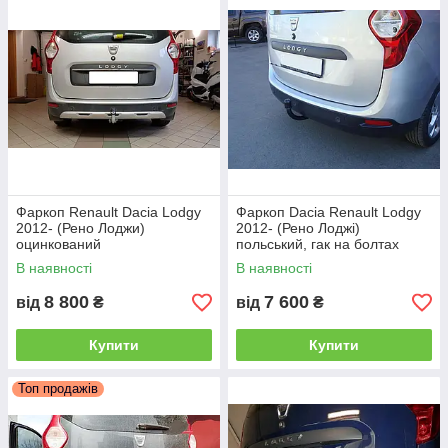
Найбільш популярні - це прості умовні, де гак
монтується на двох болтах. Такі фаркопи
мають доступну ціну і найвищі технічні
показники.
Фаркоп Renault Dacia Lodgy
Фаркоп Dacia Renault Lodgy
2012- (Рено Лоджи)
2012- (Рено Лоджі)
оцинкований
польський, гак на болтах
В наявності
В наявності
8 800
7 600
від
₴
від
₴
Купити
Купити
Найзручнішими для експлуатації є фаркопи з
Топ продажів
швидкоз’ємним механізмом