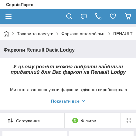
СервісПартс
Товари та послуги
Фаркопи автомобільні
RENAULT
Фаркопи Renault Dacia Lodgy
У цьому розділі можна вибрати найбільш
придатний для Вас фаркоп на
Renault Lodgy
Ми готові запропонувати фаркопи відічного виробництва а
також ТСУ всесвітньо відомих брендів Hakpol, Auto-Hak,
Galia
, Bosal,
Thule (
Brink
)
, Steinhof,
Umbra Rimorchi
і д.
Показати все
Всі причепні пристрої в нашому магазині
мають зйомні гаки, які кріпляться по-
Сортування
0
Фільтри
різному, залежно від типу фаркопа.