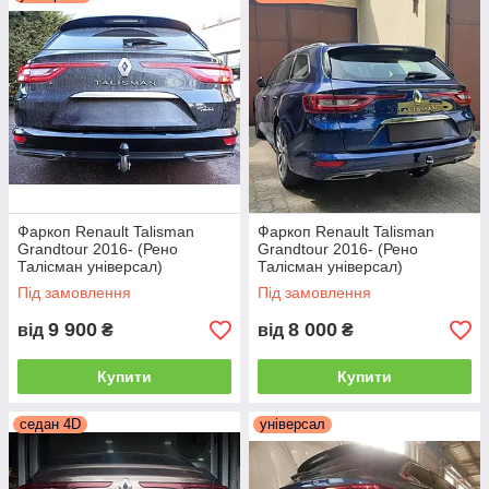
знімні, де крюк монтується на двох болтах.
Такі фаркопи мають доступну ціну і найвищі
технічні показники.
Фаркоп Renault Talisman
Фаркоп Renault Talisman
Grandtour 2016- (Рено
Grandtour 2016- (Рено
Талісман універсал)
Талісман універсал)
оцинкований
Під замовлення
Під замовлення
9 900
8 000
від
₴
від
₴
Більш зручними у використанні є фаркопи зі
швидкознімним механізмом.
Купити
Купити
седан 4D
універсал
1.Горизонтальний автомат на ручці