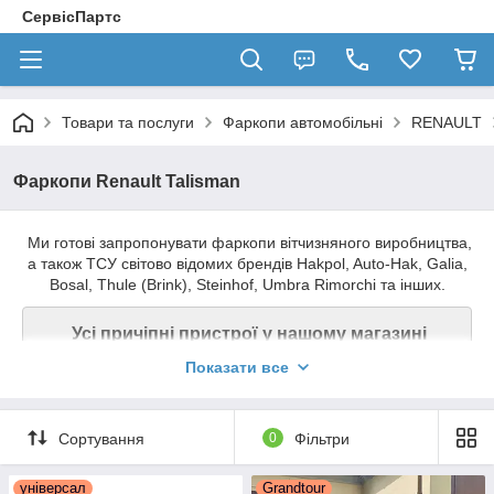
СервісПартс
Товари та послуги
Фаркопи автомобільні
RENAULT
Фаркопи Renault Talisman
Ми готові запропонувати фаркопи вітчизняного виробництва,
а також ТСУ світово відомих брендів Hakpol, Auto-Hak, Galia,
Bosal, Thule (Brink), Steinhof, Umbra Rimorchi та інших.
Усі причіпні пристрої у нашому магазині
мають знімні кулі, які кріпляться по-різному в
Показати все
залежності від типу фаркопа.
Сортування
0
Фільтри
Найбільш популярні - це звичайні умовно-
універсал
Grandtour