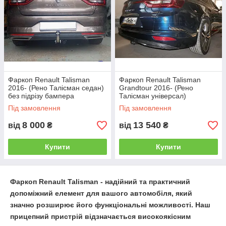
2. Вертикальний автомат на ключі
Фаркоп Renault Talisman
Фаркоп Renault Talisman
2016- (Рено Талісман седан)
Grandtour 2016- (Рено
без підрізу бампера
Талісман універсал)
оцинкований Швидкознімний
Під замовлення
Під замовлення
автомат на ручці
8 000
13 540
від
₴
від
₴
Купити
Купити
Фаркоп Renault
Talisman
- надійний та практичний
допоміжний елемент для вашого автомобіля, який
значно розширює його функціональні можливості. Наш
прицепний пристрій відзначається високоякісним
Причіпні пристрої зі швидкознімним
механізмом дозволяють без особливих