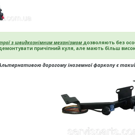
строї з швидкознімним механізмом
дозволяють без осо
демонтувати причіпний куля, але мають більш висок
Альтернативою дорогому іноземної фаркопу є такий