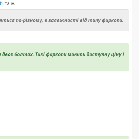
hi
та ін.
ляться по-різному, в залежності від типу фаркопа.
а двох болтах. Такі фаркопи мають доступну ціну і