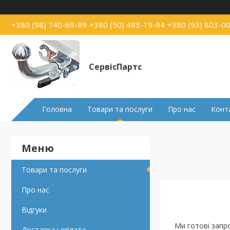
+380 (98) 740-69-89
+380 (50) 493-19-94
+380 (93) 803-0
СервісПартс
Головна
Товари та послуги
Про нас
Конт
Товари та послуги
Про нас
Відгуки
Ми готові запр
Доставка і оплата