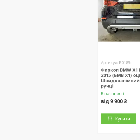
B0185c
Фаркоп BMW X1 E
2015 (БМВ Х1) о
Швидкознімний
ручці
В наявності
від 9 900 ₴
Купити