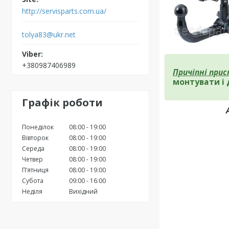
http://servisparts.com.ua/
tolya83@ukr.net
+380987406989
Причіпні при
монтувати і 
Графік роботи
Понеділок
08:00
19:00
Вівторок
08:00
19:00
Середа
08:00
19:00
Четвер
08:00
19:00
Пʼятниця
08:00
19:00
Субота
09:00
16:00
Неділя
Вихідний