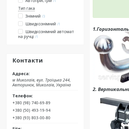
Автопристрій
1
Тип гака
Знімний
3
Швидкознімний
1
1.Горизонталь
Швидкознімний автомат
на ручці
1
Контакти
м Миколаїв, вул. Троїцька 244,
Авторинок, Миколаїв, Україна
2. Вертикальн
+380 (98) 740-69-89
+380 (50) 493-19-94
+380 (93) 803-00-80