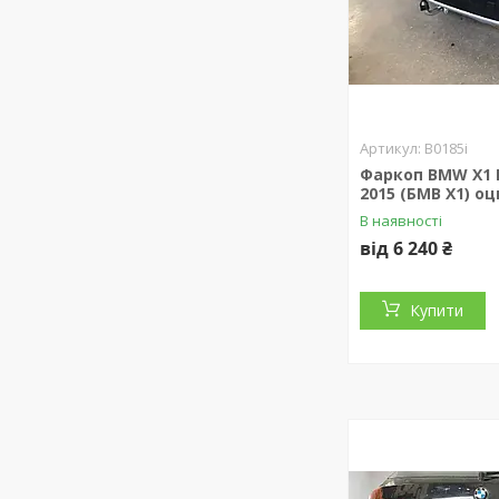
B0185i
Фаркоп BMW X1 E
2015 (БМВ Х1) о
В наявності
від 6 240 ₴
Купити