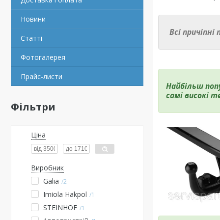
Новини
Всі причіпні
Статті
Фотогалерея
Прайс-листи
Найбільш попу
самі високі т
Фільтри
Ціна
Виробник
Galia
2
Imiola Hakpol
1
STEINHOF
1