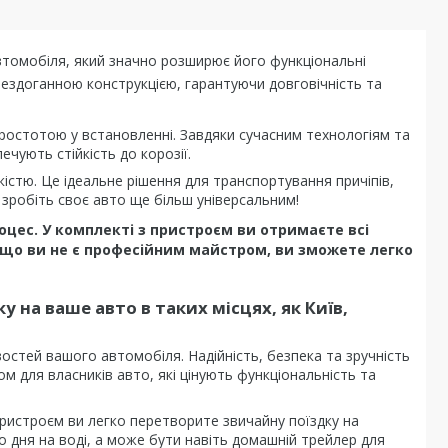
втомобіля, який значно розширює його функціональні
ездоганною конструкцією, гарантуючи довговічність та
простотою у встановленні. Завдяки сучасним технологіям та
ечують стійкість до корозії.
істю. Це ідеальне рішення для транспортування причіпів,
зробіть своє авто ще більш універсальним!
цес. У комплекті з пристроєм ви отримаєте всі
 якщо ви не є професійним майстром, ви зможете легко
а ваше авто в таких місцях, як Київ,
остей вашого автомобіля. Надійність, безпека та зручність
 для власників авто, які цінують функціональність та
ристроєм ви легко перетворите звичайну поїздку на
го дня на воді, а може бути навіть домашній трейлер для