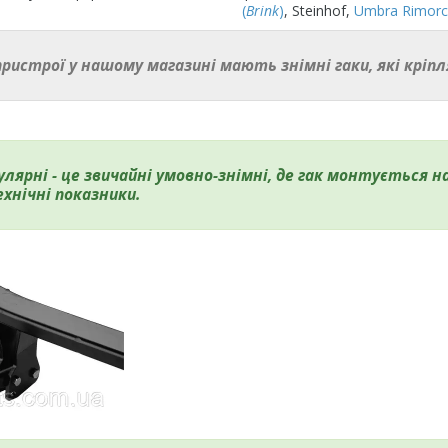
(
Brink
)
, Steinhof,
Umbra Rimorc
 пристрої у нашому магазині мають знімні гаки, які кріп
лярні - це звичайні умовно-знімні, де гак монтується н
ехнічні показники.