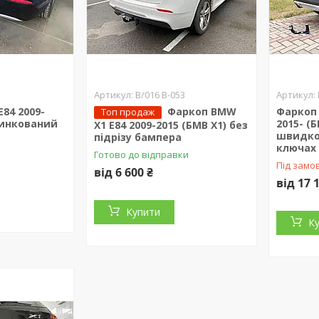
B/016 B-053
84 2009-
Фаркоп BMW
Фаркоп 
Топ продаж
цинкований
2015- (Б
X1 E84 2009-2015 (БМВ Х1) без
швидко
підрізу бампера
ключах
Готово до відправки
Під замо
від 6 600 ₴
від 17 
Купити
К