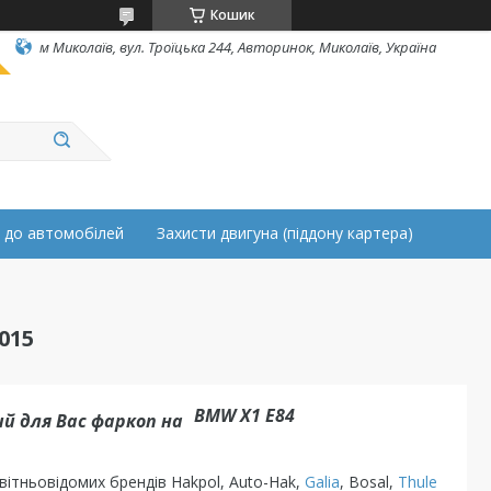
Кошик
м Миколаїв, вул. Троїцька 244, Авторинок, Миколаїв, Україна
 до автомобілей
Захисти двигуна (піддону картера)
015
BMW X1 E84
й для Вас фаркоп на
ітньовідомих брендів Hakpol, Auto-Hak,
Galia
, Bosal,
Thule