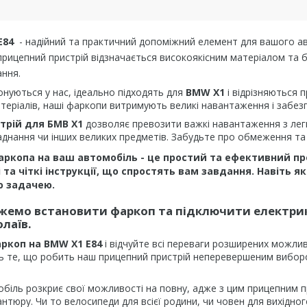
E84
- надійний та практичний допоміжний елемент для вашого а
рицепний пристрій відзначається високоякісним матеріалом та б
ання.
онуються у нас, ідеально підходять для
BMW X1
і відрізняються 
матеріалів, наші фаркопи витримують великі навантаження і забезп
трій для БМВ Х1
дозволяє превозити важкі навантаження з легк
днання чи інших великих предметів. Забудьте про обмеження та 
ркопа на ваш автомобіль - це простий та ефективний про
і та чіткі інструкції, що спростять вам завдання. Навіть
ю задачею.
емо встановити фаркоп та підключити електрику н
лаїв.
ркоп на
BMW X1 E84
і відчуйте всі переваги розширених можлив
ь те, що робить наш прицепний пристрій неперевершеним вибором
іль розкриє свої можливості на повну, адже з цим прицепним п
антюру. Чи то велосипеди для всієї родини, чи човен для вихідно