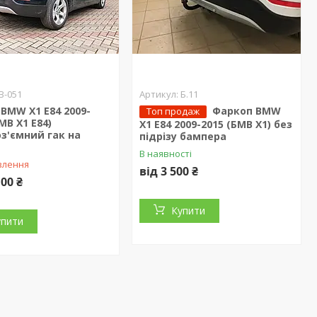
B-051
Б.11
BMW X1 E84 2009-
Фаркоп BMW
Топ продаж
МВ Х1 Е84)
X1 E84 2009-2015 (БМВ Х1) без
з'ємний гак на
підрізу бампера
В наявності
влення
від 3 500 ₴
100 ₴
Купити
упити