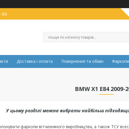
0-80
акти
Доставка і оплата
Повернення та обмін
Фаркопи
BMW X1 E84 2009-2
У цьому розділі можна вибрати найбільш підходящи
опонувати фаркопи вітчизняного виробництва, а також ТСУ всесв