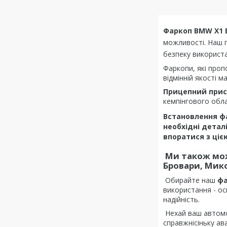
Фаркоп
BMW X1 
можливості. Наш п
безпеку використ
Фаркопи, які проп
відмінній якості 
Прицепний прис
кемпінгового обла
Встановлення фа
необхідні детал
впоратися з ціє
Ми також мож
Бровари, Мико
Обирайте наш
фа
використання - ос
надійність.
Нехай ваш автомоб
справжнісіньку ав