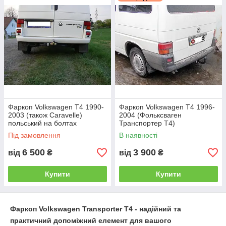
Найбільш популярні - це звичайні умовно-
знімні, де гак монтується на двох болтах.
Такі фаркопи мають доступну ціну і самі
високі технічні показники.
Фаркоп Volkswagen T4 1990-
Фаркоп Volkswagen T4 1996-
2003 (також Caravelle)
2004 (Фольксваген
польський на болтах
Транспортер Т4)
Під замовлення
В наявності
6 500
3 900
від
₴
від
₴
Купити
Купити
Більш зручними в експлуатації є фаркопи з
Фаркоп Volkswagen Transporter T4
- надійний та
швидкознімним механізмом
практичний допоміжний елемент для вашого