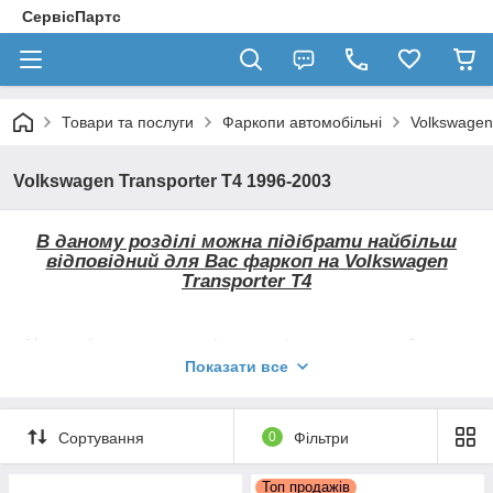
СервісПартс
Товари та послуги
Фаркопи автомобільні
Volkswagen
Volkswagen Transporter T4 1996-2003
В даному розділі можна підібрати найбільш
відповідний для Вас фаркоп на
Volkswagen
Transporter T4
Ми готові запропонувати фаркопи вітчизняного виробництва,
а також ТСУ всесвітньовідомих брендів Hakpol, Auto-Hak,
Показати все
Galia
, Bosal,
Thule (
Brink
)
, Steinhof,
Umbra Rimorchi
та ін.
Всі причіпні пристрої у нашому магазині
Сортування
0
Фільтри
мають знімні гаки, які кріпляться по-різному,
в залежності від типу фаркопа.
Топ продажів