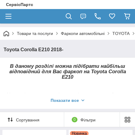
СервісПартс
Товари та послуги
Фаркопи автомобільні
TOYOTA
Toyota Corolla E210 2018-
В даному розділі можна підібрати найбільш
відповідний для Вас фаркоп на
Toyota Corolla
E210
Ми готові запропонувати фаркопи вітчизняного виробництва,
а також ТСУ всесвітньовідомих брендів Hakpol, Auto-Hak,
Показати все
Galia
, Bosal,
Thule (
Brink
)
, Steinhof,
Umbra Rimorchi
та ін.
Всі причіпні пристрої у нашому магазині
Сортування
0
Фільтри
мають знімні гаки, які кріпляться по-різному,
в залежності від типу фаркопа.
Новинка