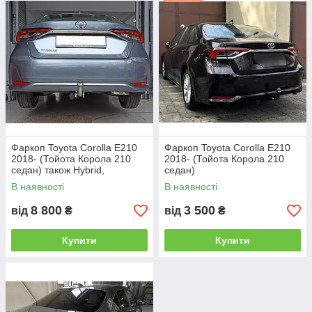
Найбільш популярні - це звичайні умовно-
знімні, де гак монтується на двох болтах.
Такі фаркопи мають доступну ціну і самі
високі технічні показники.
Фаркоп Toyota Corolla E210
Фаркоп Toyota Corolla E210
2018- (Тойота Корола 210
2018- (Тойота Корола 210
седан) також Hybrid,
седан)
оцинкований
В наявності
В наявності
8 800
3 500
від
₴
від
₴
Купити
Купити
Більш зручними у використанні є фаркопи зі
швидкознімним механізмом.