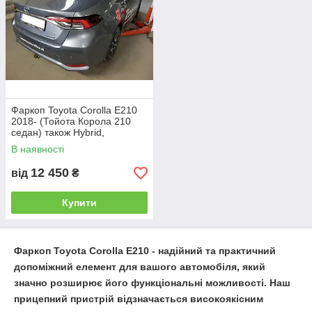
1.Горизонтальний автомат на ручці
Фаркоп Toyota Corolla E210
2018- (Тойота Корола 210
седан) також Hybrid,
оцинкований Швидкознімний
В наявності
автомат на ручці
12 450
від
₴
2. Вертикальний автомат на ключі
Купити
Фаркоп
Toyota
Corolla
E210
- надійний та практичний
допоміжний елемент для вашого автомобіля, який
значно розширює його функціональні можливості. Наш
прицепний пристрій відзначається високоякісним