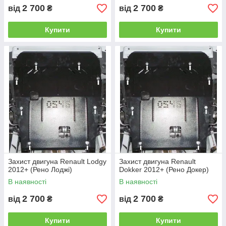
2 700
2 700
від
₴
від
₴
Купити
Купити
Захист двигуна Renault Lodgy
Захист двигуна Renault
2012+ (Рено Лоджі)
Dokker 2012+ (Рено Докер)
В наявності
В наявності
2 700
2 700
від
₴
від
₴
Купити
Купити