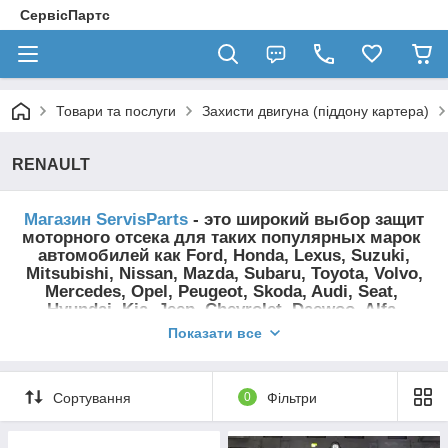
СервісПартс
Товари та послуги
Захисти двигуна (піддону картера)
RENAULT
Магазин
ServisParts
- это широкий выбор защит
моторного отсека для таких популярных марок
автомобилей как Ford, Honda, Lexus, Suzuki,
Mitsubishi, Nissan, Mazda, Subaru, Toyota, Volvo,
Mercedes, Opel, Peugeot, Skoda, Audi, Seat,
Hyundai, Kia, Jeep, Chevrolet, Daewoo, Alfa-
romeo,
BMW,
Fiat, Renault, Citroen, VW
и т.д.
Показати все
Сортування
0
Фільтри
Подобрать необходимую защиту
вы можете,
используя поиск по марке и модели автомобиля.