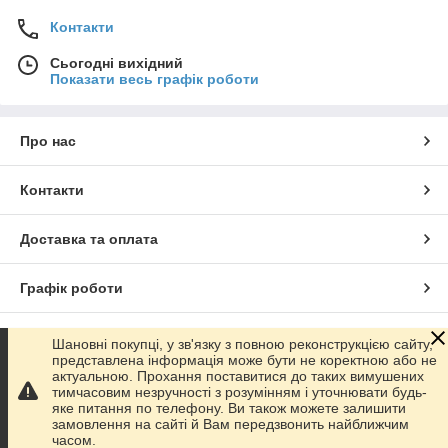
Контакти
Сьогодні вихідний
Показати весь графік роботи
Про нас
Контакти
Доставка та оплата
Графік роботи
Повна версія сайту
Шановні покупці, у зв'язку з повною реконструкцією сайту,
представлена інформація може бути не коректною або не
актуальною. Прохання поставитися до таких вимушених
Сайт створено на маркетплейсі
Prom.ua
тимчасовим незручності з розумінням і уточнювати будь-
яке питання по телефону. Ви також можете залишити
замовлення на сайті й Вам передзвонить найближчим
Політика конфіденційності
часом.