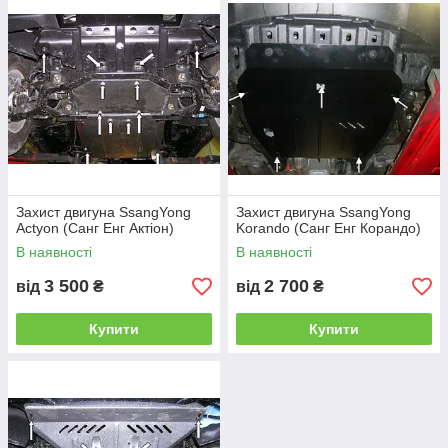
Ѕѕапд Yong Korando 1997-2006 V-2.9 D – 990 грн.
Ѕѕапд Yong Korando 2010 - V-2.0 D – 700 грн.
Ѕѕапд Yong Korando 2011 - V-2.0 D – 700 грн.
Ѕѕапд Yong Musso Sports 2002-2005 V-2.9 D – 990
грн.
Ѕѕапд Yong Rodius 2004 - V-2.7 – 990 грн.
Ѕѕапд Yong Kyron 2005 - V-2.0 – 990 грн.
Захист двигуна SsangYong
Захист двигуна SsangYong
Actyon (Санг Енг Актіон)
Korando (Санг Енг Корандо)
Ѕѕапд Yong Actyon 2006 - V-2.0 – 990 грн.
В наявності
В наявності
3 500
2 700
від
₴
від
₴
Купити
Купити