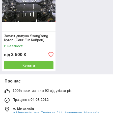
Захист двигуна ЅѕаngYong
Kyron (Санг Енг Кайрон)
В наявності
3 500
від
₴
Купити
Про нас
100% позитивних з 92 відгуків за рік
Працює з 04.08.2012
м. Миколаїв
м Миколаїв, вул. Троїцька 244, Авторинок, Миколаїв,