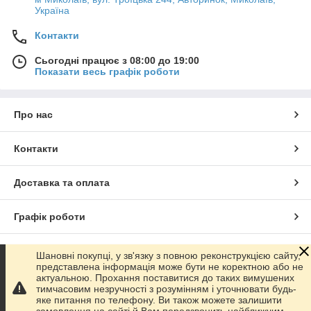
Україна
Контакти
Сьогодні працює з 08:00 до 19:00
Показати весь графік роботи
Про нас
Контакти
Доставка та оплата
Графік роботи
Повна версія сайту
Шановні покупці, у зв'язку з повною реконструкцією сайту,
представлена інформація може бути не коректною або не
актуальною. Прохання поставитися до таких вимушених
Сайт створено на маркетплейсі
Prom.ua
тимчасовим незручності з розумінням і уточнювати будь-
яке питання по телефону. Ви також можете залишити