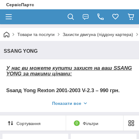
СервісПартс
Товари та послуги
Захисти двигуна (піддону картера)
SSANG YONG
У нас ви можете купити захист на ваш SSANG
YONG за такими цінами:
Ѕѕапд Yong Rexton 2001-2003 V-2.3 – 990 грн.
Ѕѕапд Yong Rexton 2001-2003 V-3,2; 2,7 D – 990
Показати все
грн.
Ѕѕапд Yong Rexton 2003-2011 2,7; 2,7 D – 990 грн.
Сортування
0
Фільтри
Ѕѕапд Yong Rexton 2011- 2,7 – 1300 грн.