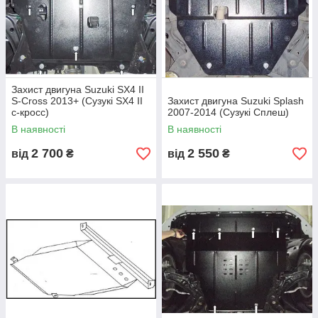
Захист двигуна Suzuki SX4 II
S-Cross 2013+ (Сузукі SX4 II
Захист двигуна Suzuki Splash
с-кросс)
2007-2014 (Сузукі Сплеш)
В наявності
В наявності
2 700
2 550
від
₴
від
₴