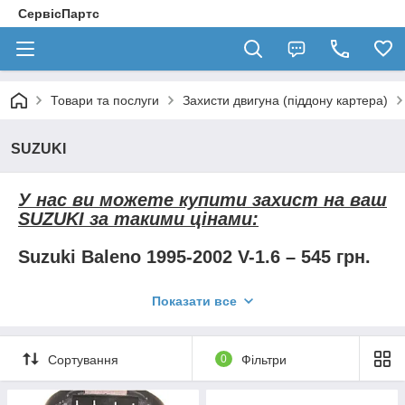
СервісПартс
Товари та послуги
Захисти двигуна (піддону картера)
SUZUKI
У нас ви можете купити захист на ваш
SUZUKI за такими цінами:
Suzuki Baleno 1995-2002 V-1.6 – 545 грн.
Suzuki Grand Vitara 1997-2005 V-всі – 700
Показати все
грн.
Suzuki Grand Vitara 2005 - V-1,6; 2,0; 2,4 –
Сортування
0
Фільтри
700 грн.