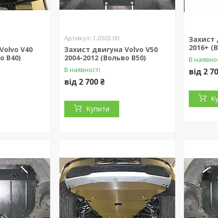
1.0303.00
Захист 
2016+ (
Volvo V40
Захист двигуна Volvo V50
о В40)
2004-2012 (Вольво В50)
В наявно
В наявності
від 2 7
від 2 700 ₴
К
Купити