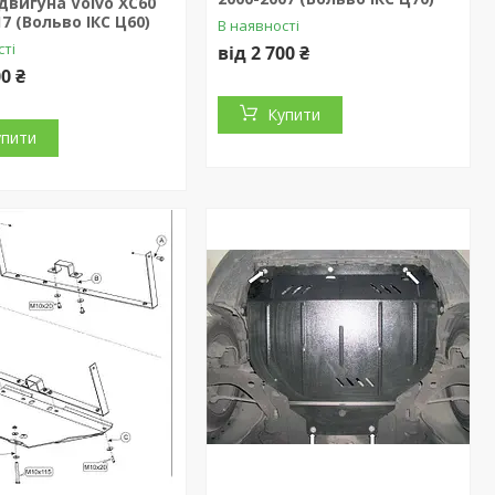
двигуна Volvo XC60
17 (Вольво ІКС Ц60)
В наявності
сті
від 2 700 ₴
00 ₴
Купити
упити