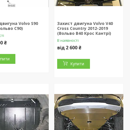
двигуна Volvo S90
Захист двигуна Volvo V40
Вольво С90)
Cross Country 2012-2019
(Вольво В40 Крос Кантрі)
сті
В наявності
00 ₴
від 2 600 ₴
упити
Купити