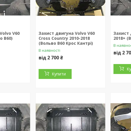
Volvo V60
Захист двигуна Volvo V60
Захист 
о В60)
Cross Country 2010-2018
2018+ (
(Вольво В60 Крос Кантрі)
В наявно
В наявності
від 2 7
від 2 700 ₴
К
Купити