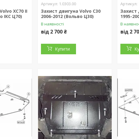
1.0303.00
olvo XC70 II
Захист двигуна Volvo C30
Захист 
о ІКС Ц70)
2006-2012 (Вольво Ц30)
1995-20
В наявності
В наявно
від 2 700 ₴
від 2 7
Купити
К