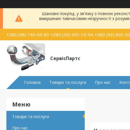
Шановні покупці, у зв'язку з повною рекон
вимушених тимчасовим незручності з розумі
+380 (98) 740-69-89
+380 (50) 493-19-94
+380 (93) 803-0
СервісПартс
Головна
Товари та послуги
Про нас
Конт
Товари та послуги
Про нас