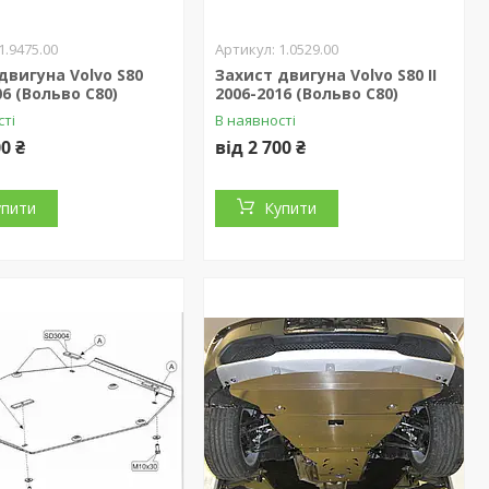
1.9475.00
1.0529.00
двигуна Volvo S80
Захист двигуна Volvo S80 II
06 (Вольво С80)
2006-2016 (Вольво C80)
сті
В наявності
00 ₴
від 2 700 ₴
упити
Купити