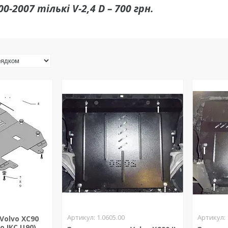
00-2007 тількі V-2,4 D – 700 грн.
1.0605.00
Volvo XC90
о ІКС Ц90)