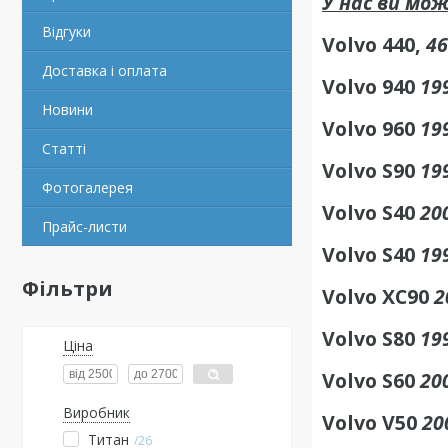
У нас ви мо
Відгуки
Volvo 440,
46
Доставка і оплата
Volvo 940
199
Новини
Volvo 960
199
Статті
Volvo S90
199
Фотогалерея
Volvo S40
200
Прайс-листи
Volvo S40
199
Фільтри
Volvo XC90
2
Volvo S80
199
Ціна
Volvo S60
200
Виробник
Volvo V50
20
Титан
26