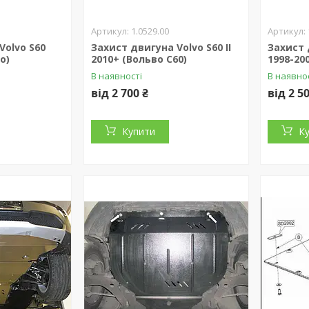
1.0529.00
Volvo S60
Захист двигуна Volvo S60 II
Захист 
о)
2010+ (Вольво С60)
1998-20
В наявності
В наявно
від 2 700 ₴
від 2 5
Купити
К