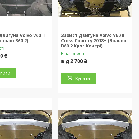
двигуна Volvo V60 II
Захист двигуна Volvo V60 II
Вольво В60 2)
Cross Country 2018+ (Вольво
В60 2 Крос Кантрі)
сті
В наявності
00 ₴
від 2 700 ₴
упити
Купити