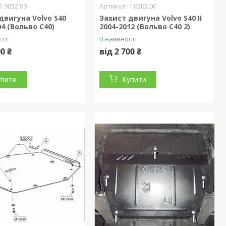
1.9052.00
1.0303.00
двигуна Volvo S40
Захист двигуна Volvo S40 II
04 (Вольво С40)
2004-2012 (Вольво С40 2)
сті
В наявності
00 ₴
від 2 700 ₴
упити
Купити