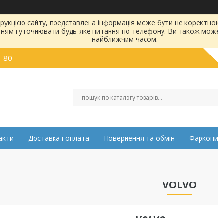
струкцією сайту, представлена інформація може бути не коректн
нням і уточнювати будь-яке питання по телефону. Ви також мож
найближчим часом.
0-80
акти
Доставка і оплата
Повернення та обмін
Фаркопи
VOLVO