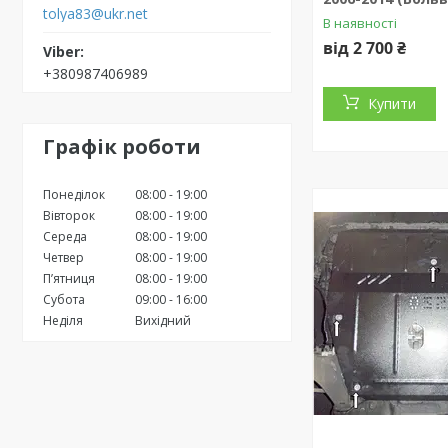
tolya83@ukr.net
В наявності
від 2 700 ₴
+380987406989
Купити
Графік роботи
Понеділок
08:00
19:00
Вівторок
08:00
19:00
Середа
08:00
19:00
Четвер
08:00
19:00
Пʼятниця
08:00
19:00
Субота
09:00
16:00
Неділя
Вихідний