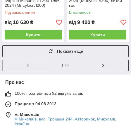
Фаркоп Mitsubishi L200 1996-
2024 (Мітсубісі Л200) литий
2024 (Мітсубісі Л200)
гак
Під замовлення
В наявності
10 630
9 420
від
₴
від
₴
Купити
Купити
Показати ще
1
/ 2
Про нас
100% позитивних з 92 відгуків за рік
Працює з 04.08.2012
м. Миколаїв
м Миколаїв, вул. Троїцька 244, Авторинок, Миколаїв,
Україна