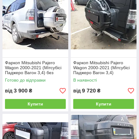
Фаркоп Mitsubishi Pajero
Фаркоп Mitsubishi Pajero
Wagon 2000-2021 (Мітсубісі
Wagon 2000-2021 (Мітсубісі
Паджеро Вагон 3,4) без
Паджеро Вагон 3,4)
зняття бампера
Готово до відправки
В наявності
3 900
9 720
від
₴
від
₴
Купити
Купити