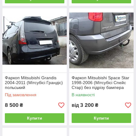
Фаркоп Mitsubishi Grandis
Фаркоп Mitsubishi Space Star
2004-2011 (Мітсубісі Грандіс)
1998-2006 (Мітсубісі Спейс
польський
Стар) без підрізу бампера
Під замовлення
В наявності
8 500
3 200
₴
від
₴
Купити
Купити