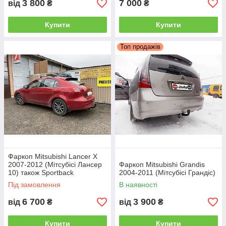
3 800
7 000
від
₴
₴
Купити
Купити
Топ продажів
Фаркоп Mitsubishi Lancer X
2007-2012 (Мітсубісі Лансер
Фаркоп Mitsubishi Grandis
10) також Sportback
2004-2011 (Мітсубісі Грандіс)
Під замовлення
В наявності
6 700
3 900
від
₴
від
₴
Купити
Купити