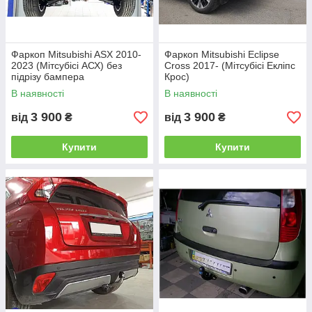
Фаркоп Mitsubishi ASX 2010-
Фаркоп Mitsubishi Eclipse
2023 (Мітсубісі АСХ) без
Cross 2017- (Мітсубісі Екліпс
підрізу бампера
Крос)
В наявності
В наявності
3 900
3 900
від
₴
від
₴
Купити
Купити