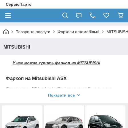
СервісПартс
Товари та послуги
Фаркопи автомобільні
MITSUBISH
MITSUBISHI
У нас можно купить фаркоп на MITSUBISHI
Фаркоп на Mitsubishi ASX
Фаркоп на Mitsubishi Carisma хэтчбек седан
Показати все
Фаркоп на Mitsubishi L-200 пикап
Фаркоп на Mitsubishi L-200 пласт. бампер
Фаркоп на Mitsubishi L-200 хром. бампер