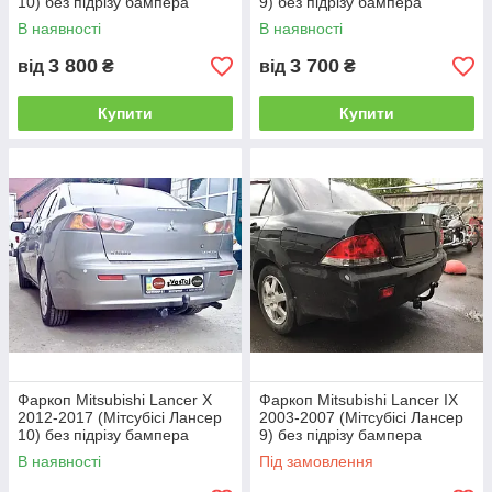
10) без підрізу бампера
9) без підрізу бампера
В наявності
В наявності
3 800
3 700
від
₴
від
₴
Купити
Купити
Фаркоп Mitsubishi Lancer X
Фаркоп Mitsubishi Lancer IX
2012-2017 (Мітсубісі Лансер
2003-2007 (Мітсубісі Лансер
10) без підрізу бампера
9) без підрізу бампера
В наявності
Під замовлення