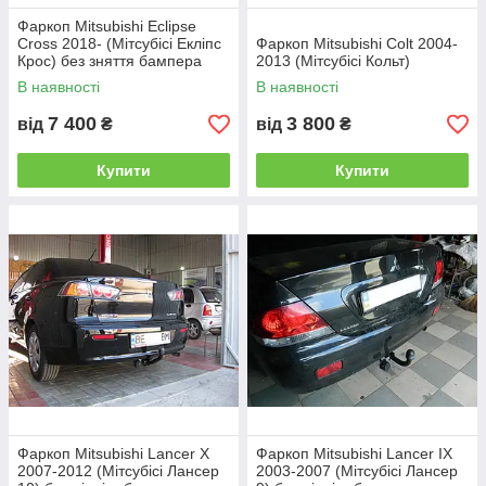
Фаркоп Mitsubishi Eclipse
Cross 2018- (Мітсубісі Екліпс
Фаркоп Mitsubishi Colt 2004-
Крос) без зняття бампера
2013 (Мітсубісі Кольт)
В наявності
В наявності
7 400
3 800
від
₴
від
₴
Купити
Купити
Фаркоп Mitsubishi Lancer X
Фаркоп Mitsubishi Lancer IX
2007-2012 (Мітсубісі Лансер
2003-2007 (Мітсубісі Лансер