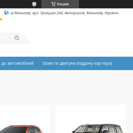
Кошик
м Миколаїв, вул. Троїцька 244, Авторинок, Миколаїв, Україна
 до автомобілей
Захисти двигуна (піддону картера)