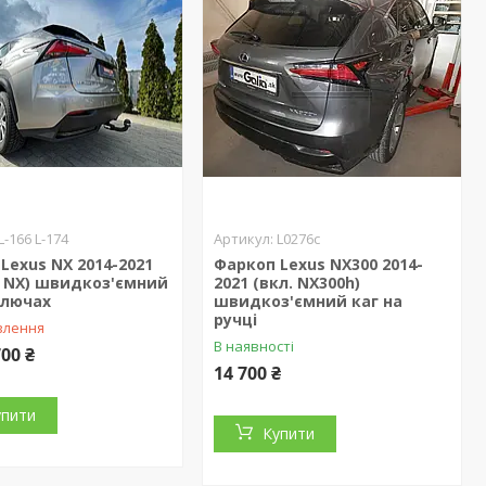
L-166 L-174
L0276c
Lexus NX 2014-2021
Фаркоп Lexus NX300 2014-
с NX) швидкоз'ємний
2021 (вкл. NX300h)
ключах
швидкоз'ємний каг на
ручці
влення
В наявності
700 ₴
14 700 ₴
упити
Купити