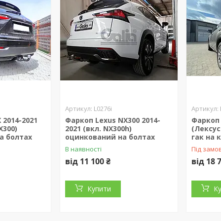
L0276i
 2014-2021
Фаркоп Lexus NX300 2014-
Фаркоп 
X300)
2021 (вкл. NX300h)
(Лексу
а болтах
оцинкований на болтах
гак на 
В наявності
Під замо
від 11 100 ₴
від 18 
Купити
К