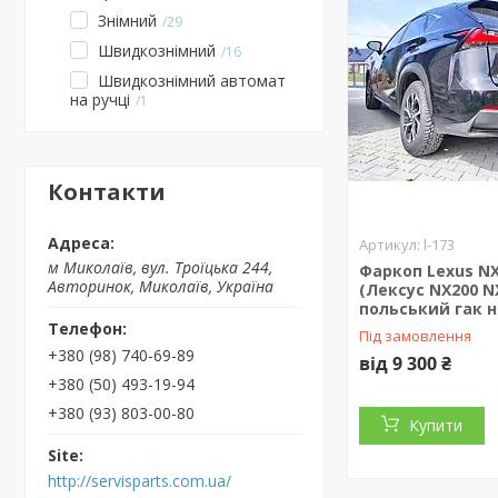
Знімний
29
Швидкознімний
16
Швидкознімний автомат
на ручці
1
Контакти
l-173
м Миколаїв, вул. Троїцька 244,
Фаркоп Lexus NX
Авторинок, Миколаїв, Україна
(Лексус NX200 N
польський гак н
Під замовлення
+380 (98) 740-69-89
від 9 300 ₴
+380 (50) 493-19-94
+380 (93) 803-00-80
Купити
http://servisparts.com.ua/