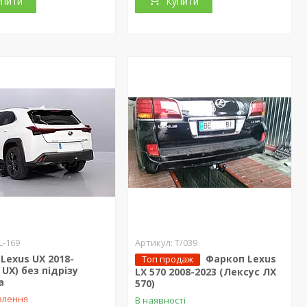
упити
Купити
L-169
T/039
Lexus UX 2018-
Фаркоп Lexus
Топ продаж
 UX) без підрізу
LX 570 2008-2023 (Лексус ЛХ
а
570)
влення
В наявності