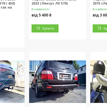
70 і 450)
2023 (Лексус ЛХ 570)
2015 (Л
гак на
В наявності
В наявно
від 5 400 ₴
від 3 6
Купити
К