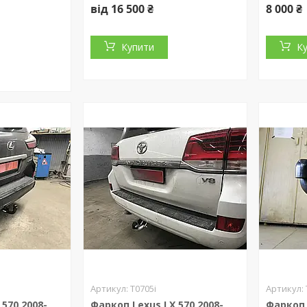
від 16 500 ₴
8 000 ₴
Купити
К
T0705i
570 2008-
Фаркоп Lexus LX 570 2008-
Фаркоп 