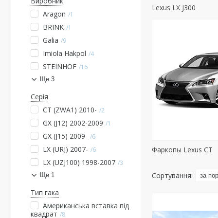
Виробник
Lexus LX J300
Aragon
1
BRINK
1
Galia
9
Imiola Hakpol
4
STEINHOF
16
Ще 3
Серія
CT (ZWA1) 2010-
2
GX (J12) 2002-2009
1
GX (J15) 2009-
6
LX (URJ) 2007-
Фаркопы Lexus CT
6
LX (UZJ100) 1998-2007
3
Ще 1
Тип гака
Американська вставка під
квадрат
8