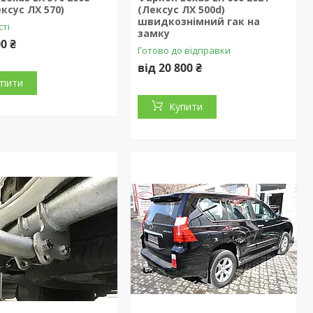
ексус ЛХ 570)
(Лексус ЛХ 500d)
швидкознімний гак на
сті
замку
00 ₴
Готово до відправки
від 20 800 ₴
упити
Купити