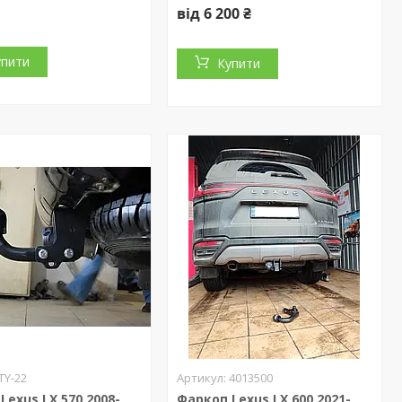
від 6 200 ₴
упити
Купити
TY-22
4013500
Lexus LX 570 2008-
Фаркоп Lexus LX 600 2021-