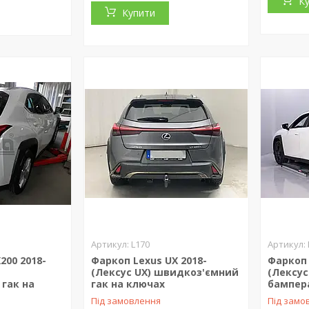
К
Купити
L170
200 2018-
Фаркоп Lexus UX 2018-
Фаркоп 
(Лексус UX) швидкоз'ємний
(Лексус
гак на
гак на ключах
бампер
Під замовлення
Під замо