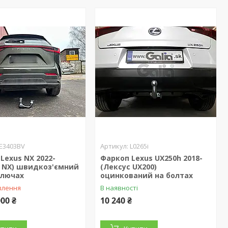
E3403BV
L0265i
Lexus NX 2022-
Фаркоп Lexus UX250h 2018-
с NX) швидкоз'ємний
(Лексус UX200)
ключах
оцинкований на болтах
влення
В наявності
000 ₴
10 240 ₴