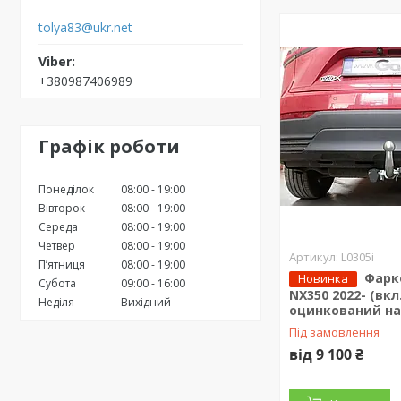
tolya83@ukr.net
+380987406989
Графік роботи
Понеділок
08:00
19:00
Вівторок
08:00
19:00
Середа
08:00
19:00
Четвер
08:00
19:00
L0305i
Пʼятниця
08:00
19:00
Фарк
Новинка
Субота
09:00
16:00
NX350 2022- (вкл
Неділя
Вихідний
оцинкований на
Під замовлення
від 9 100 ₴