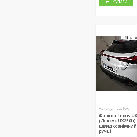
Купити
L0265c
Фаркоп Lexus UX
(Лексус UX250h)
швидкознімний 
ручці