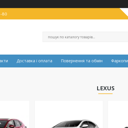
0-80
акти
Доставка і оплата
Повернення та обмін
Фаркопи
LEXUS