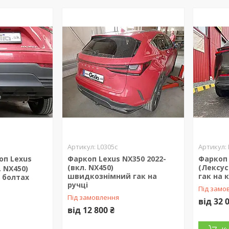
L0305c
оп Lexus
Фаркоп Lexus NX350 2022-
Фаркоп 
(вкл. NX450)
(Лексу
. NX450)
швидкознімний гак на
гак на 
 болтах
ручці
Під замо
Під замовлення
від 32 
від 12 800 ₴