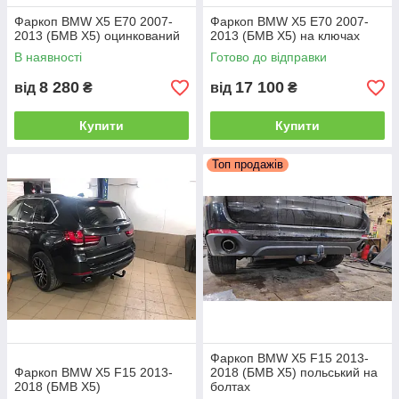
Фаркоп BMW X5 E70 2007-
Фаркоп BMW X5 E70 2007-
2013 (БМВ Х5) оцинкований
2013 (БМВ Х5) на ключах
В наявності
Готово до відправки
8 280
17 100
від
₴
від
₴
Купити
Купити
Тип даного ТСУ дозволяє досить швидко
монтувати зчіпний шар на автомобіль, а
Топ продажів
виробництво в Україні робить такі фаркопи
відносно недорогими.
Телефонуйте, і ми відповімо на всі ваші
запитання!
Фаркоп BMW X5 F15 2013-
Фаркоп BMW X5 F15 2013-
2018 (БМВ Х5) польський на
2018 (БМВ Х5)
болтах