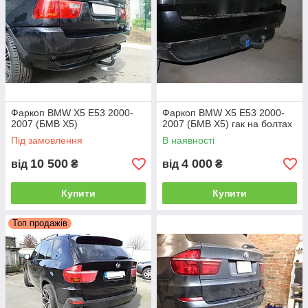
Більш зручними в експлуатації є фаркопи з
швидкознімним механізмом
1.Горизонтальний автомат на ручці
Фаркоп BMW X5 E53 2000-
Фаркоп BMW X5 E53 2000-
2007 (БМВ Х5)
2007 (БМВ Х5) гак на болтах
Під замовлення
В наявності
10 500
4 000
від
₴
від
₴
Купити
Купити
Топ продажів
2. Вертикальний автомат на ключі