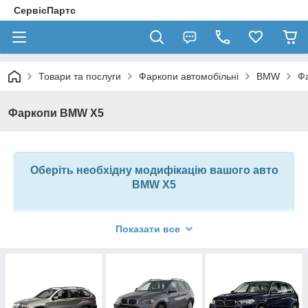
СервісПартс
Товари та послуги
Фаркопи автомобільні
BMW
Ф
Фаркопи BMW X5
Оберіть необхідну модифікацію вашого авто
BMW X5
У цьому розділі можна вибрати найбільш
Показати все
підходящий для Вас фаркоп на
BMW X5
Ми готові запропонувати фаркопи вітчизняного виробництва,
а також ТСУ всесвітньовідомих брендів Hakpol, Auto-Hak,