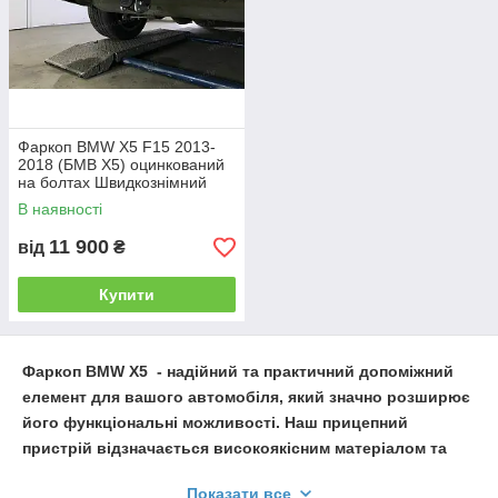
Фаркоп BMW X5 F15 2013-
2018 (БМВ Х5) оцинкований
на болтах Швидкознімний
автомат на ручці
В наявності
11 900
від
₴
Купити
Фаркоп
BMW X5
- надійний та практичний допоміжний
елемент для вашого автомобіля, який значно розширює
його функціональні можливості. Наш прицепний
пристрій відзначається високоякісним матеріалом та
бездоганною конструкцією, гарантуючи довговічність та
Показати все