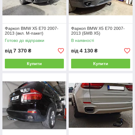
Фаркоп BMW X5 E70 2007-
Фаркоп BMW X5 E70 2007-
2013 (вкл. М-пакет)
2013 (БМВ Х5)
Готово до відправки
В наявності
7 370
4 130
від
₴
від
₴
Причіпні пристрої з швидкознімним
механізмом
дозволяють без особливих
зусиль і додаткового інструменту монтувати і
Купити
Купити
демонтувати причіпний куля, але мають більш
високу вартість.
Альтернативою дорогому іноземної фаркопу
є такий тип як "Американець під вставку"