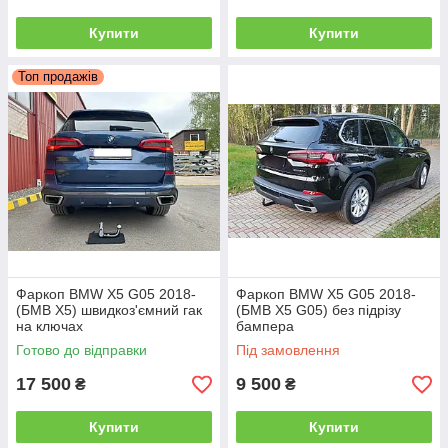
Купити
Купити
Топ продажів
Фаркоп BMW X5 G05 2018-
Фаркоп BMW X5 G05 2018-
(БМВ Х5) швидкоз'ємний гак
(БМВ Х5 G05) без підрізу
на ключах
бампера
Готово до відправки
Під замовлення
17 500
9 500
₴
₴
Купити
Купити