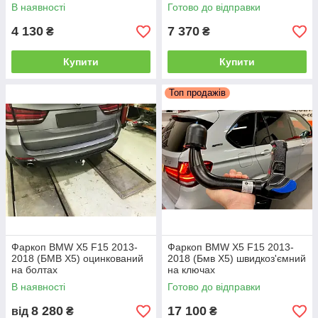
В наявності
Готово до відправки
4 130
7 370
₴
₴
Купити
Купити
Топ продажів
Фаркоп BMW X5 F15 2013-
Фаркоп BMW X5 F15 2013-
2018 (БМВ Х5) оцинкований
2018 (Бмв Х5) швидкоз'ємний
на болтах
на ключах
В наявності
Готово до відправки
8 280
17 100
від
₴
₴