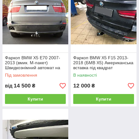
Фаркоп BMW X5 E70 2007-
Фаркоп BMW X5 F15 2013-
2013 (вмик. М-пакет)
2018 (БМВ Х5) Американська
Швидкознімний автомат на
вставка під квадрат
ручці
Під замовлення
В наявності
14 500
12 000
від
₴
₴
Купити
Купити