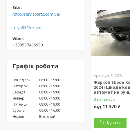
http://servisparts.com.ua/
tolya83@ukr.net
+380987406989
Графік роботи
S1207c
Понеділок
08:00
19:00
Фаркоп Skoda Ko
Вівторок
08:00
19:00
2024 (Шкода Код
автомат на ручц
Середа
08:00
19:00
Четвер
08:00
19:00
В наявності
Пʼятниця
08:00
19:00
від 11 370 ₴
Субота
09:00
16:00
Неділя
Вихідний
Купити