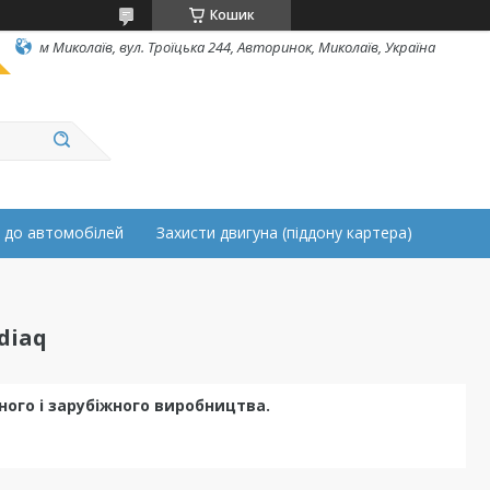
Кошик
м Миколаїв, вул. Троїцька 244, Авторинок, Миколаїв, Україна
 до автомобілей
Захисти двигуна (піддону картера)
diaq
ного і зарубіжного виробництва.