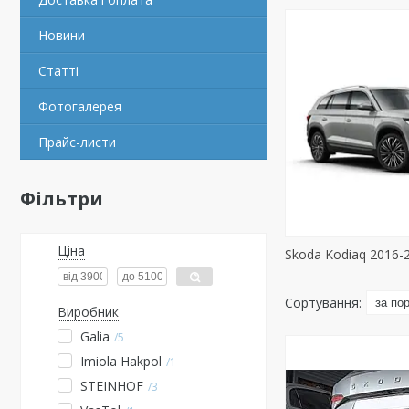
Новини
Статті
Фотогалерея
Прайс-листи
Фільтри
Ціна
Skoda Kodiaq 2016-
Виробник
Galia
5
Imiola Hakpol
1
STEINHOF
3