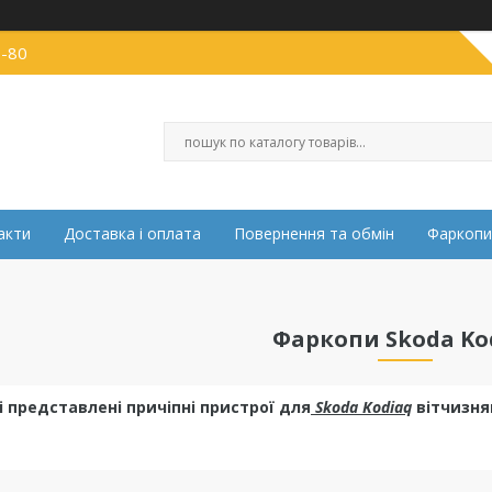
0-80
акти
Доставка і оплата
Повернення та обмін
Фаркопи
Фаркопи Skoda Ko
і представлені причіпні пристрої для
Skoda Kodiaq
вітчизня