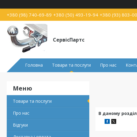
+380 (98) 740-69-89
+380 (50) 493-19-94
+380 (93) 803-0
СервісПартс
Головна
Товари та послуги
Про нас
Конт
Товари та послуги
Про нас
В даному розділ
Відгуки
Доставка і оплата