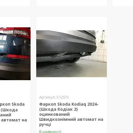
S1207c
ркоп Skoda
Фаркоп Skoda Kodiaq 2024-
(Шкода Кодіак 2)
4 (Шкода
оцинкований
ваний
Швидкознімний автомат на
 автомат на
ручці
В наявності