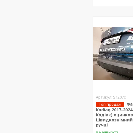
S1207c
Фа
Топ продаж
Kodiaq 2017-202
Кодіак) оцинко
Швидкознімний
ручці
В наявності