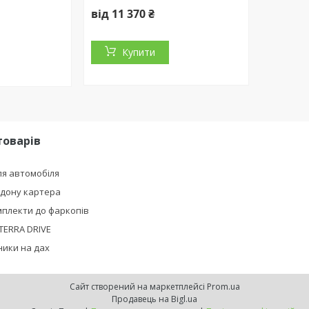
від 11 370 ₴
Купити
товарів
я автомобіля
ддону картера
плекти до фаркопів
TERRA DRIVE
ики на дах
Сайт створений на маркетплейсі
Prom.ua
Продавець на Bigl.ua