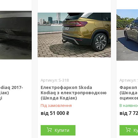
S-318
diaq 2017-
Електрофаркоп Skoda
Фаркоп 
іак)
Kodiaq з електропроводкою
(Шкода 
і
(Шкода Кодіак)
оцинко
Під замовлення
В наявно
від 51 000 ₴
від 7 7
Купити
К