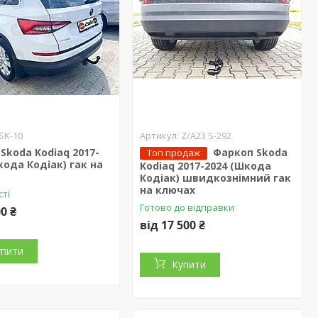
SK-10
Z/A23 S-292
Skoda Kodiaq 2017-
Фаркоп Skoda
Топ продаж
кода Кодіак) гак на
Kodiaq 2017-2024 (Шкода
Кодіак) швидкознімний гак
на ключах
сті
Готово до відправки
00 ₴
від 17 500 ₴
упити
Купити