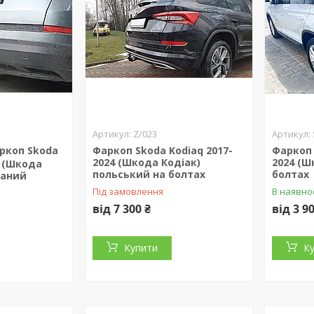
Z/023
ркоп Skoda
Фаркоп Skoda Kodiaq 2017-
Фаркоп 
2024 (Шкода Кодіак)
2024 (Ш
4 (Шкода
польський на болтах
болтах
ваний
Під замовлення
В наявно
від 7 300 ₴
від 3 9
Купити
К