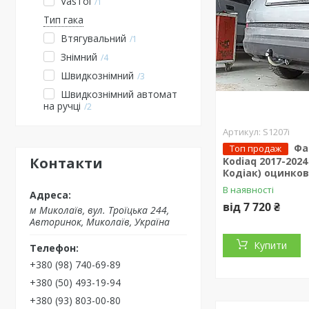
VasTol
1
Тип гака
Втягувальний
1
Знімний
4
Швидкознімний
3
Швидкознімний автомат
на ручці
2
S1207i
Фа
Топ продаж
Контакти
Kodiaq 2017-202
Кодіак) оцинко
В наявності
від 7 720 ₴
м Миколаїв, вул. Троїцька 244,
Авторинок, Миколаїв, Україна
Купити
+380 (98) 740-69-89
+380 (50) 493-19-94
+380 (93) 803-00-80