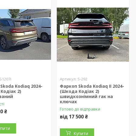
S1207i
S-292
Skoda Kodiaq 2024-
Фаркоп Skoda Kodiaq II 2024-
Кодіак 2)
(Шкода Кодіак 2)
ваний
швидкознімний гак на
ключах
сті
Готово до відправки
20 ₴
від 17 500 ₴
упити
Купити