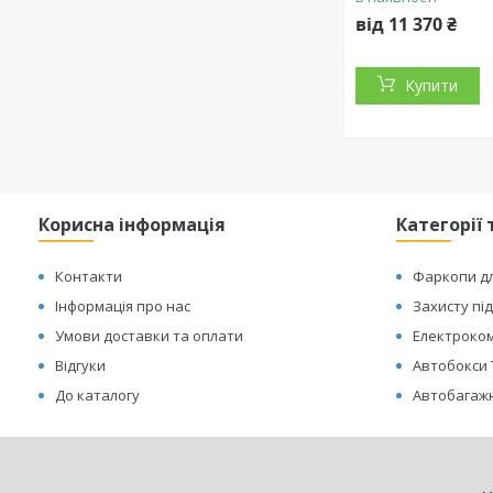
від 11 370 ₴
Купити
Корисна інформація
Категорії 
Контакти
Фаркопи дл
Інформація про нас
Захисту пі
Умови доставки та оплати
Електроком
Відгуки
Автобокси 
До каталогу
Автобагажн