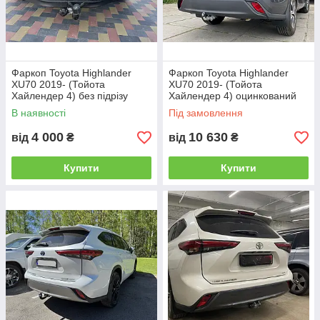
Фаркоп Toyota Highlander
Фаркоп Toyota Highlander
XU70 2019- (Тойота
XU70 2019- (Тойота
Хайлендер 4) без підрізу
Хайлендер 4) оцинкований
бампера
В наявності
Під замовлення
4 000
10 630
від
₴
від
₴
Купити
Купити