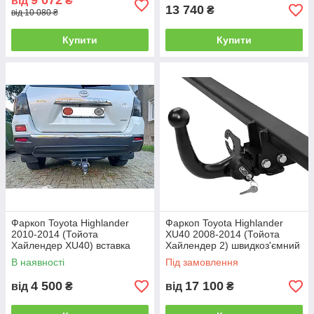
9 072
від
₴
13 740
₴
від 10 080 ₴
Купити
Купити
Причіпні пристрої зі швидкознімним
механізмом дозволяють без особливих
зусиль і додаткового інструменту монтувати і
демонтувати прицепний шар, але мають
більш високу вартість..
Альтернативою дорогому іноземному фаркопу є
такий тип, як "Американець під вставку".
Фаркоп Toyota Highlander
Фаркоп Toyota Highlander
2010-2014 (Тойота
XU40 2008-2014 (Тойота
Хайлендер XU40) вставка
Хайлендер 2) швидкоз'ємний
квадратна
гак на ключах
В наявності
Під замовлення
4 500
17 100
від
₴
від
₴