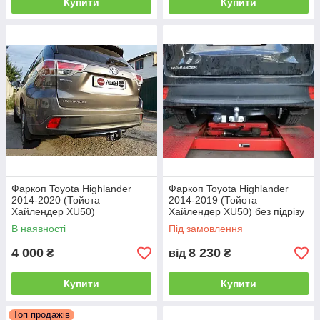
Купити
Купити
Тип цього ТЗП дозволяє досить швидко
монтувати зчіпний шар на автомобіль, а
виробництво в Україні робить такі фаркопи
відносно недорогими.
Телефонуйте, і ми відповімо на всі ваші
питання!
Фаркоп Toyota Highlander
Фаркоп Toyota Highlander
2014-2020 (Тойота
2014-2019 (Тойота
Хайлендер XU50)
Хайлендер XU50) без підрізу
бампера
В наявності
Під замовлення
4 000
8 230
₴
від
₴
Купити
Купити
Топ продажів