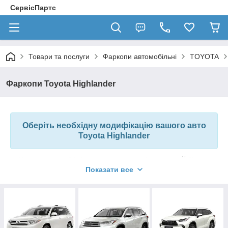
СервісПартс
Товари та послуги
Фаркопи автомобільні
TOYOTA
Фаркопи Toyota Highlander
Оберіть необхідну модифікацію вашого авто
Toyota
Highlander
У цьому розділі ви можете вибрати найбільш
Показати все
підходящий для вас фаркоп для
Toyota
Highlander
Ми готові запропонувати фаркопи вітчизняного виробництва,
а також ТСУ світово відомих брендів Hakpol, Auto-Hak, Galia,
Bosal, Thule (Brink), Steinhof, Umbra Rimorchi та інших.