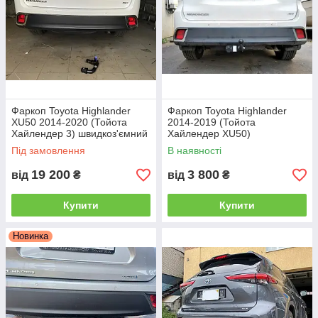
Фаркоп Toyota Highlander
Фаркоп Toyota Highlander
XU50 2014-2020 (Тойота
2014-2019 (Тойота
Хайлендер 3) швидкоз'ємний
Хайлендер XU50)
гак на ключах
Під замовлення
В наявності
19 200
3 800
від
₴
від
₴
Купити
Купити
Новинка