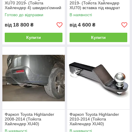
XU70 2019- (Тойота
2019- (Тойота Хайлендер
Хайлендер 4) швидкоз'ємний
XU70) вставка під квадрат
гак на ключах
Готово до відправки
В наявності
18 800
4 600
від
₴
від
₴
Купити
Купити
Фаркоп Toyota Highlander
Фаркоп Toyota Highlander
2008-2014 (Тойота
2010-2014 (Тойота
Хайлендер XU40)
Хайлендер XU40)
оцинкований Швидкознімний
Швидкознімний
В наявності
В наявності