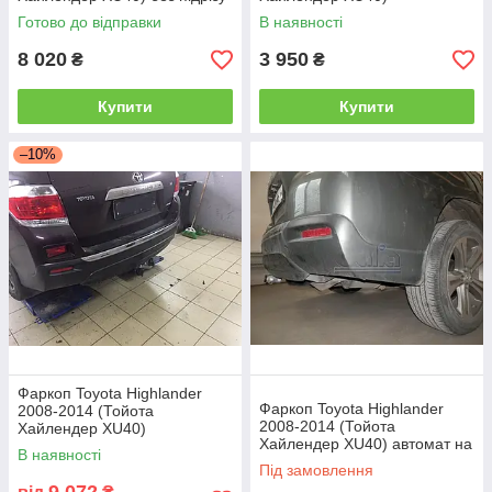
бампера
Готово до відправки
В наявності
Більш зручними у використанні є фаркопи зі
8 020
3 950
₴
₴
швидкознімним механізмом.
Купити
Купити
1.Горизонтальний автомат на ручці
–10%
2. Вертикальний автомат на ключі
Фаркоп Toyota Highlander
Фаркоп Toyota Highlander
2008-2014 (Тойота
2008-2014 (Тойота
Хайлендер XU40)
Хайлендер XU40) автомат на
оцинкований
В наявності
ручці
Під замовлення