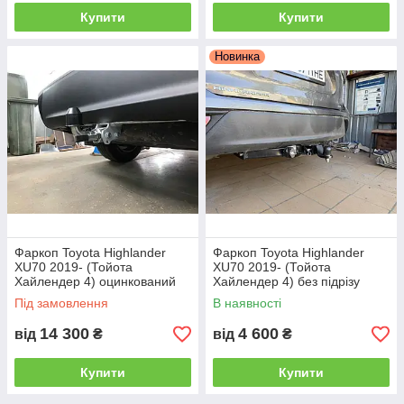
Купити
Купити
Новинка
Фаркоп Toyota Highlander
Фаркоп Toyota Highlander
XU70 2019- (Тойота
XU70 2019- (Тойота
Хайлендер 4) оцинкований
Хайлендер 4) без підрізу
Швидкознімний гак на ручці
бампера Американська
Під замовлення
В наявності
вставка під квадрат
14 300
4 600
від
₴
від
₴
Купити
Купити