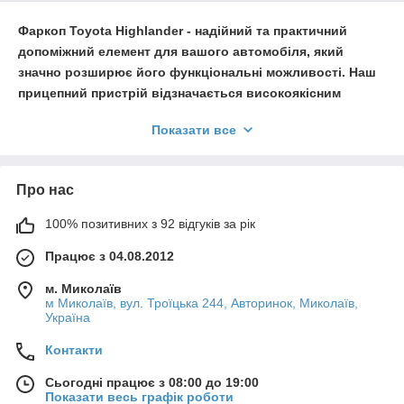
Фаркоп
Toyota
Highlander
- надійний та практичний
допоміжний елемент для вашого автомобіля, який
значно розширює його функціональні можливості. Наш
прицепний пристрій відзначається високоякісним
матеріалом та бездоганною конструкцією, гарантуючи
Показати все
довговічність та безпеку використання.
Фаркопи, які пропонуються у нас, ідеально підходять для
Toyota
Highlander
і відрізняються простотою у встановленні.
Про нас
Завдяки сучасним технологіям та відмінній якості матеріалів,
наші фаркопи витримують великі навантаження і
100% позитивних з 92 відгуків за рік
забезпечують стійкість до корозії.
Працює з 04.08.2012
Прицепний пристрій для
Тойота Хайлендер
дозволяє
превозити важкі навантаження з легкістю. Це ідеальне
м. Миколаїв
рішення для транспортування причіпів, кемпінгового
м Миколаїв, вул. Троїцька 244, Авторинок, Миколаїв,
обладнання чи інших великих предметів. Забудьте про
Україна
обмеження та зробіть своє авто ще більш універсальним!
Контакти
Встановлення фаркопа на ваш автомобіль - це простий
та ефективний процес. У комплекті з пристроєм ви
Сьогодні працює з 08:00 до 19:00
отримаєте всі необхідні деталі та чіткі інструкції, що
Показати весь графік роботи
спростять вам завдання. Навіть якщо ви не є