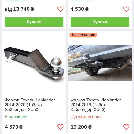
автомат на ручці
13 740
4 530
від
₴
₴
Купити
Купити
Топ продажів
Фаркоп Toyota Highlander
Фаркоп Toyota Highlander
2014-2020 (Тойота
2014-2019 (Тойота
Хайлендер XU50)
Хайлендер XU50)
Американська вставка під
Швидкознімний вертикальний
В наявності
Під замовлення
квадрат
автомат на ключі
4 570
19 200
₴
₴