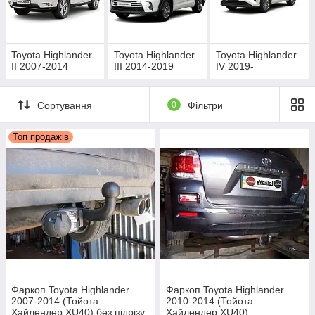
Усі причіпні пристрої у нашому магазині
мають знімні кулі, які кріпляться по-різному в
залежності від типу фаркопа.
Toyota Highlander
Toyota Highlander
Toyota Highlander
II 2007-2014
III 2014-2019
IV 2019-
Сортування
0
Фільтри
Найбільш популярні - це звичайні умовно-
знімні, де крюк монтується на двох болтах.
Топ продажів
Такі фаркопи мають доступну ціну і найвищі
технічні показники.
Фаркоп Toyota Highlander
Фаркоп Toyota Highlander
2007-2014 (Тойота
2010-2014 (Тойота
Хайлендер XU40) без підрізу
Хайлендер XU40)