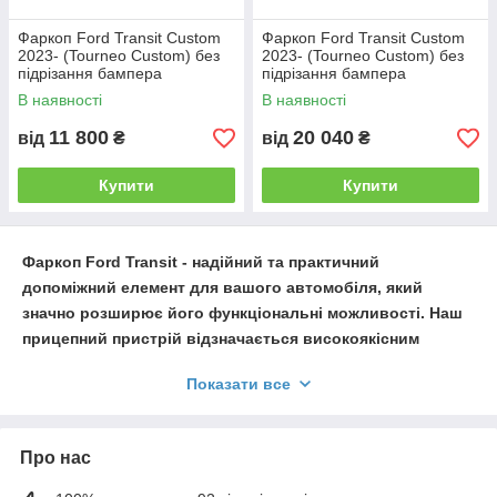
Фаркоп Ford Transit Custom
Фаркоп Ford Transit Custom
2023- (Tourneo Custom) без
2023- (Tourneo Custom) без
підрізання бампера
підрізання бампера
В наявності
В наявності
11 800
20 040
від
₴
від
₴
Купити
Купити
Фаркоп Ford Transit
- надійний та практичний
допоміжний елемент для вашого автомобіля, який
значно розширює його функціональні можливості. Наш
прицепний пристрій відзначається високоякісним
матеріалом та бездоганною конструкцією, гарантуючи
Показати все
довговічність та безпеку використання.
Фаркопи, які пропонуються у нас, ідеально підходять
для
Ford
Transit
і відрізняються простотою у встановленні.
Про нас
Завдяки сучасним технологіям та відмінній якості матеріалів,
наші фаркопи витримують великі навантаження і