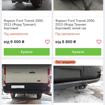
Фаркоп Ford Transit 2000-
Фаркоп Ford Transit 2000-
2013 (Форд Транзит)
2013 (Форд Транзит
бортовий
бортовий) литий гак
Під замовлення
Під замовлення
Тип цього ТЗП дозволяє досить швидко
монтувати зчіпний шар на автомобіль, а
9 000
8 800
від
₴
від
₴
виробництво в Україні робить такі фаркопи
відносно недорогими.
Купити
Купити
Телефонуйте, і ми відповімо на всі ваші
Топ продажів
питання!