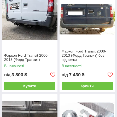
Більш зручними у використанні є фаркопи зі
швидкознімним механізмом.
1.Горизонтальний автомат на ручці
Фаркоп Ford Transit 2000-
Фаркоп Ford Transit 2000-
2013 (Форд Транзит) без
2013 (Форд Транзит)
підножки
В наявності
В наявності
3 800
7 430
від
₴
від
₴
Купити
Купити
2. Вертикальний автомат на ключі