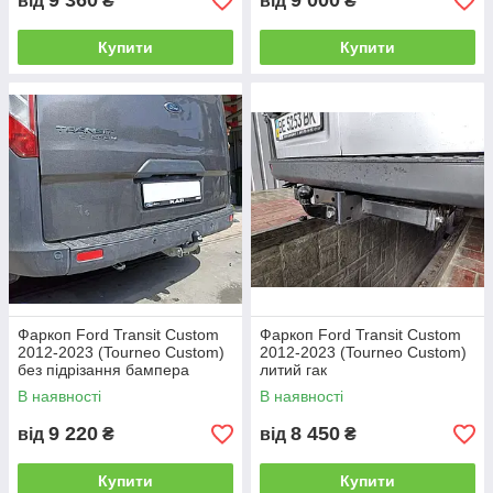
9 360
9 000
від
₴
від
₴
Купити
Купити
Фаркоп Ford Transit Custom
Фаркоп Ford Transit Custom
2012-2023 (Tourneo Custom)
2012-2023 (Tourneo Custom)
без підрізання бампера
литий гак
В наявності
В наявності
9 220
8 450
від
₴
від
₴
Купити
Купити