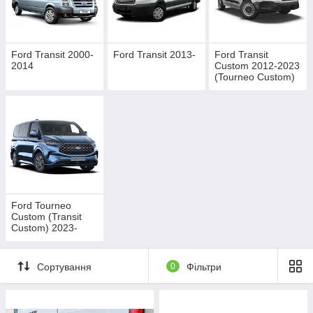
Galia
, Bosal,
Thule (
Brink
)
, Steinhof,
Umbra Rimorchi
та ін.
Всі причіпні пристрої у нашому магазині
мають знімні гаки, які кріпляться по-різному,
Ford Transit 2000-
Ford Transit 2013-
Ford Transit
в залежності від типу фаркопа.
2014
Custom 2012-2023
(Tourneo Custom)
Найбільш популярні - це звичайні умовно-
знімні, де гак монтується на двох болтах.
Такі фаркопи мають доступну ціну і самі
високі технічні показники.
Ford Tourneo
Custom (Transit
Custom) 2023-
Сортування
0
Фільтри