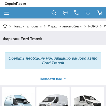
СервісПартс
Товари та послуги
Фаркопи автомобільні
FORD
Ф
Фаркопи Ford Transit
Оберіть необхідну модифікацію вашого авто
Ford Transit
Показати все
В даному розділі можна підібрати найбільш
відповідний для Вас фаркоп на
Ford Transit
Ми готові запропонувати фаркопи вітчизняного виробництва,
а також ТСУ всесвітньовідомих брендів Hakpol, Auto-Hak,