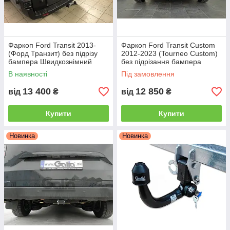
Фаркоп Ford Transit 2013-
Фаркоп Ford Transit Custom
(Форд Транзит) без підрізу
2012-2023 (Tourneo Custom)
бампера Швидкознімний
без підрізання бампера
автомат на ручці
Швидкознімний автомат на
В наявності
Під замовлення
ручці
13 400
12 850
від
₴
від
₴
Купити
Купити
Новинка
Новинка