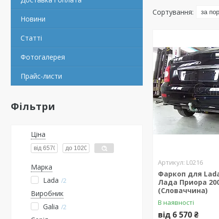
Новини
Статті
Фотогалерея
Прайс-листи
Фільтри
Ціна
L0216
Марка
Фаркоп для Lada
Lada
2
Лада Приора 20
(Словаччина)
Виробник
В наявності
Galia
2
від 6 570 ₴