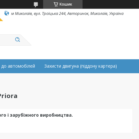
Кошик
м Миколаїв, вул. Троїцька 244, Авторинок, Миколаїв, Україна
 до автомобілей
Захисти двигуна (піддону картера)
riora
ого і зарубіжного виробництва.