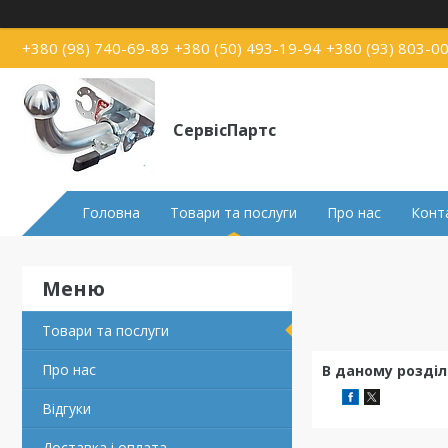
+380 (98) 740-69-89
+380 (50) 493-19-94
+380 (93) 803-0
СервісПартс
Головна
Товари та послуги
Про нас
Конт
Товари та послуги
Про нас
В даному розділ
Відгуки
Доставка і оплата