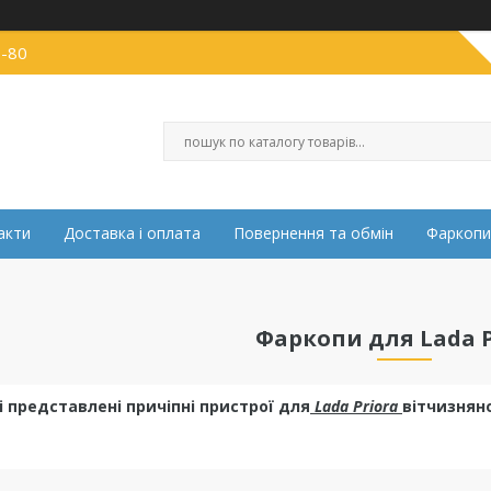
0-80
акти
Доставка і оплата
Повернення та обмін
Фаркопи
Фаркопи для Lada P
і представлені причіпні пристрої для
Lada Priora
вітчизнян