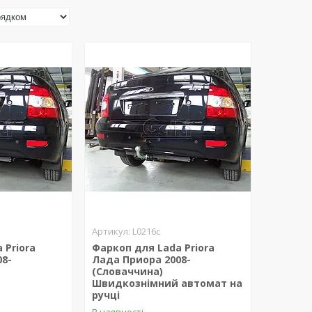
L0216c
 Priora
Фаркоп для Lada Priora
08-
Лада Приора 2008-
(Словаччина)
Швидкознімний автомат на
ручці
В наявності