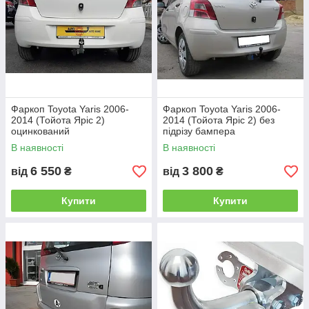
1.Горизонтальний автомат на ручці
Фаркоп Toyota Yaris 2006-
Фаркоп Toyota Yaris 2006-
2014 (Тойота Яріс 2)
2014 (Тойота Яріс 2) без
оцинкований
підрізу бампера
В наявності
В наявності
2. Вертикальний автомат на ключі
6 550
3 800
від
₴
від
₴
Купити
Купити