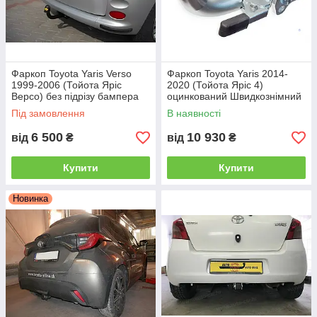
Причіпні пристрої зі швидкознімним
механізмом дозволяють без особливих
зусиль і додаткового інструменту монтувати і
Фаркоп Toyota Yaris Verso
Фаркоп Toyota Yaris 2014-
демонтувати прицепний шар, але мають
1999-2006 (Тойота Яріс
2020 (Тойота Яріс 4)
більш високу вартість..
Версо) без підрізу бампера
оцинкований Швидкознімний
автомат на ручці
Під замовлення
В наявності
Альтернативою дорогому іноземному фаркопу є
6 500
10 930
від
₴
від
₴
такий тип, як "Американець під вставку".
Купити
Купити
Новинка