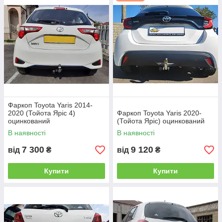
Найбільш популярні - це звичайні умовно-
знімні, де гак монтується на двох болтах.
Такі фаркопи мають доступну ціну і самі
високі технічні показники.
Фаркоп Toyota Yaris 2014-
2020 (Тойота Яріс 4)
Фаркоп Toyota Yaris 2020-
оцинкований
(Тойота Яріс) оцинкований
В наявності
В наявності
7 300
9 120
від
₴
від
₴
Купити
Купити
Більш зручними у використанні є фаркопи зі
швидкознімним механізмом.