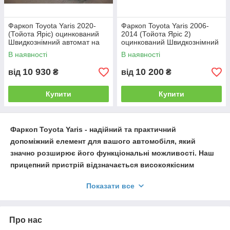
Тип цього ТЗП дозволяє досить швидко
Фаркоп Toyota Yaris 2020-
Фаркоп Toyota Yaris 2006-
монтувати зчіпний шар на автомобіль, а
(Тойота Яріс) оцинкований
2014 (Тойота Яріс 2)
виробництво в Україні робить такі фаркопи
Швидкознімний автомат на
оцинкований Швидкознімний
відносно недорогими.
ручці
автомат на ручці
В наявності
В наявності
Телефонуйте, і ми відповімо на всі ваші
10 930
10 200
від
₴
від
₴
питання!
Купити
Купити
Фаркоп
Toyota
Yaris
- надійний та практичний
допоміжний елемент для вашого автомобіля, який
значно розширює його функціональні можливості. Наш
прицепний пристрій відзначається високоякісним
матеріалом та бездоганною конструкцією, гарантуючи
Показати все
довговічність та безпеку використання.
Фаркопи, які пропонуються у нас, ідеально підходять для
Toyota
Yaris
і відрізняються простотою у встановленні.
Про нас
Завдяки сучасним технологіям та відмінній якості матеріалів,