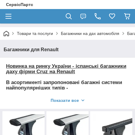
СервісПартс
Товари та послуги
Багажники на дах автомобіля
Баг
Багажники для Renault
Новинка на ринку України - іспанські багажники
даху фірми Cruz на Renault
В асортименті запропоновані багажні системи
найпопулярніших типів -
алюмінієві багажники на гладку дах (Cruz Airo,
Показати все
Cruze Alu, Cruze Alu-Cargo...)