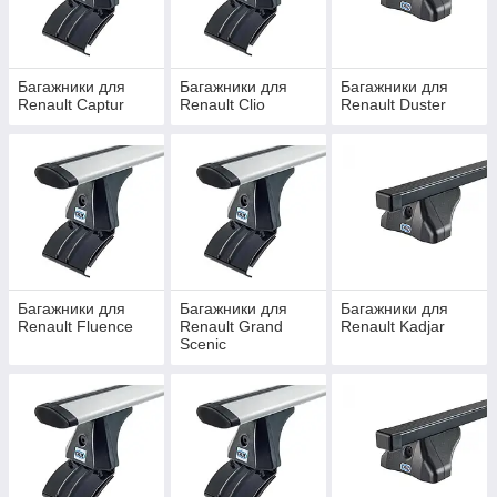
багажники на дах з рейлінгами (Cruz AT/AX, Cruz
Багажники для
Багажники для
Багажники для
Airo, Cruz Alu-R..)
Renault Captur
Renault Clio
Renault Duster
Багажники для
Багажники для
Багажники для
багажники на дах з интегрироваными
Renault Fluence
Renault Grand
Renault Kadjar
Scenic
(низькими) рейлінгами (Cruz Airo, Cruz Airo-R...)