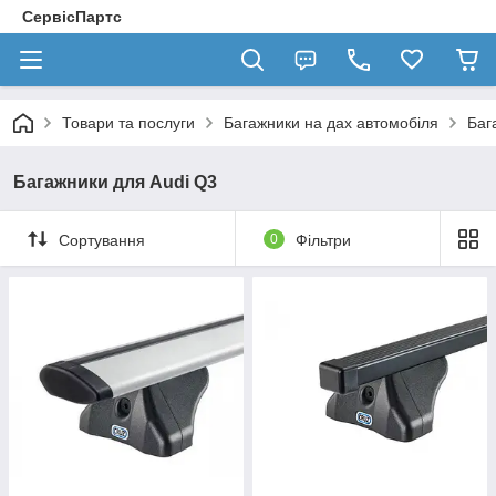
СервісПартс
Товари та послуги
Багажники на дах автомобіля
Баг
Багажники для Audi Q3
Сортування
0
Фільтри