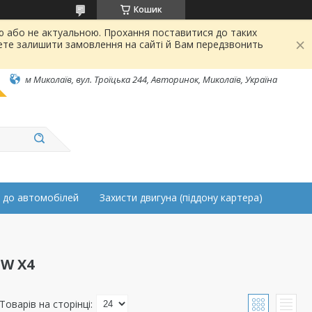
Кошик
ою або не актуальною. Прохання поставитися до таких
ете залишити замовлення на сайті й Вам передзвонить
м Миколаїв, вул. Троїцька 244, Авторинок, Миколаїв, Україна
 до автомобілей
Захисти двигуна (піддону картера)
W X4