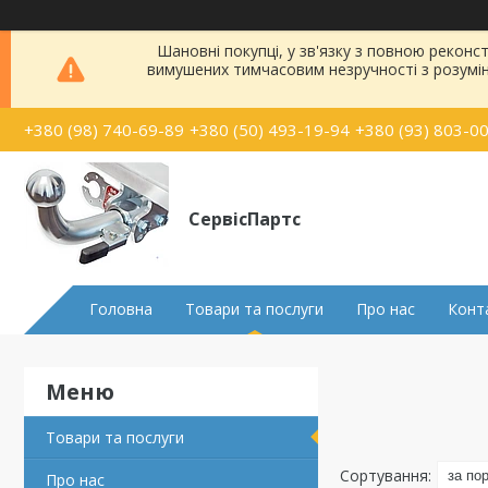
Шановні покупці, у зв'язку з повною рекон
вимушених тимчасовим незручності з розумі
+380 (98) 740-69-89
+380 (50) 493-19-94
+380 (93) 803-0
СервісПартс
Головна
Товари та послуги
Про нас
Конт
Товари та послуги
Про нас