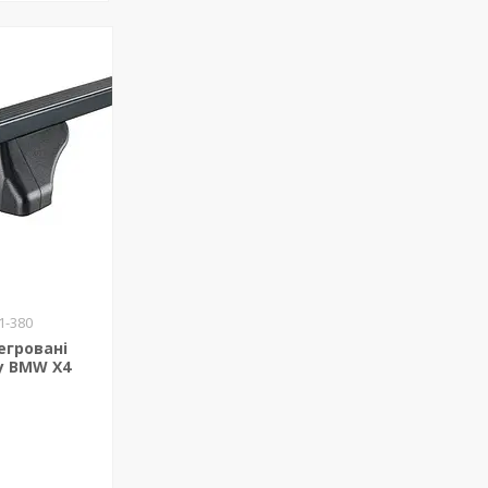
1-380
егровані
у BMW X4