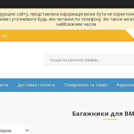
струкцією сайту, представлена інформація може бути не коректн
нням і уточнювати будь-яке питання по телефону. Ви також мож
найближчим часом.
0-80
акти
Доставка і оплата
Повернення та обмін
Фаркопи
Багажники для BM