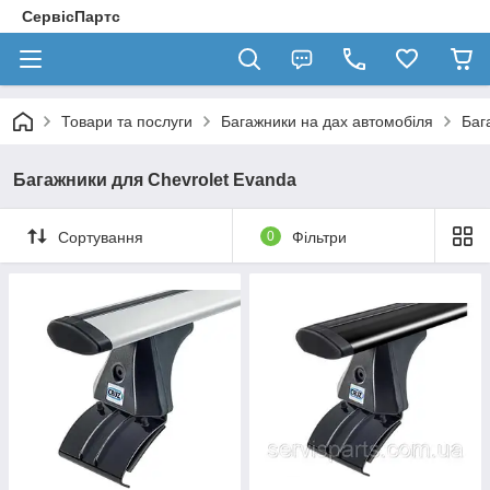
СервісПартс
Товари та послуги
Багажники на дах автомобіля
Баг
Багажники для Chevrolet Evanda
Сортування
0
Фільтри