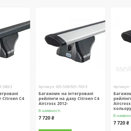
1-380/3
935-509/925-703/3
егровані
Багажник на інтегровані
Багажни
 Citroen C4
рейлінги на даху Citroen C4
рейлінг
Aircross 2012-
Aircros
кольор
В наявності
В наявно
7 720 ₴
7 720 ₴