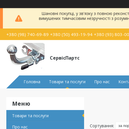
Шановні покупці, у зв'язку з повною рекон
вимушених тимчасовим незручності з розумі
+380 (98) 740-69-89
+380 (50) 493-19-94
+380 (93) 803-0
СервісПартс
Головна
Товари та послуги
Про нас
Конт
Товари та послуги
Про нас