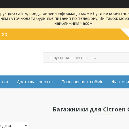
струкцією сайту, представлена інформація може бути не коректн
нням і уточнювати будь-яке питання по телефону. Ви також мож
найближчим часом.
0-80
акти
Доставка і оплата
Повернення та обмін
Фаркопи
Багажники для Citroen C