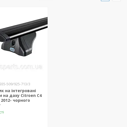
935-509/925-713/3
к на інтегровані
и на даху Citroen C4
s 2012- чорного
у
сті