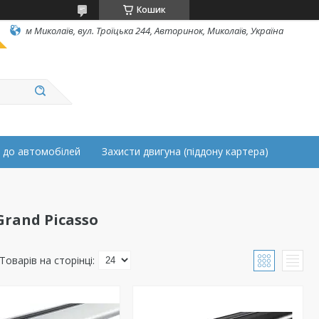
Кошик
м Миколаїв, вул. Троїцька 244, Авторинок, Миколаїв, Україна
 до автомобілей
Захисти двигуна (піддону картера)
Grand Picasso