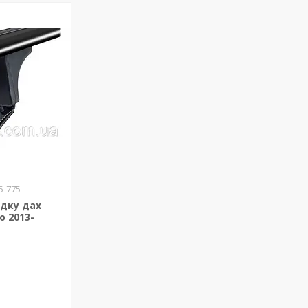
5-775
адку дах
o 2013-