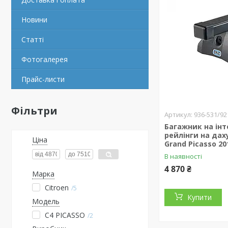
Новини
Статті
Фотогалерея
Прайс-листи
Фільтри
936-531/92
Багажник на інт
рейлінги на даху
Ціна
Grand Picasso 20
В наявності
4 870 ₴
Марка
Citroen
5
Купити
Модель
C4 PICASSO
2