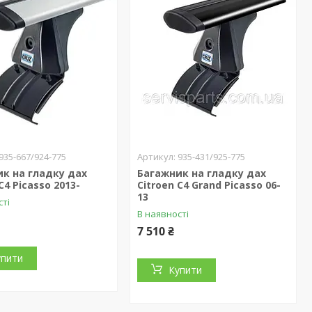
935-667/924-775
935-431/925-775
к на гладку дах
Багажник на гладку дах
C4 Picasso 2013-
Citroen C4 Grand Picasso 06-
13
сті
В наявності
7 510 ₴
упити
Купити