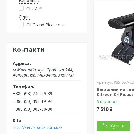
Виробник
CRUZ
5
Серія
C4 Grand Picasso
1
Контакти
м Миколаїв, вул. Троїцька 244,
Авторинок, Миколаїв, Україна
935-667/92
Багажник на гл
+380 (98) 740-69-89
Citroen C4 Picass
+380 (50) 493-19-94
В наявності
7 510 ₴
+380 (93) 803-00-80
Купити
http://servisparts.com.ua/