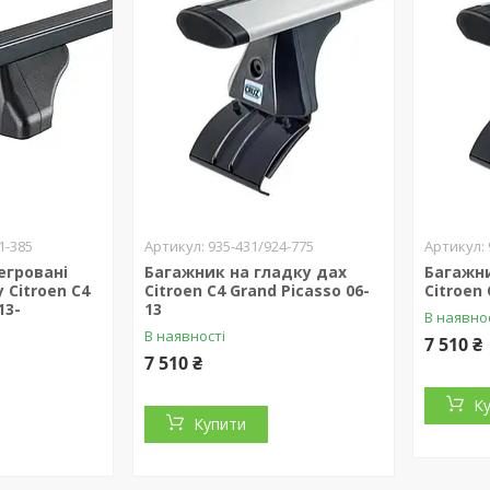
1-385
935-431/924-775
егровані
Багажник на гладку дах
Багажни
 Citroen C4
Citroen C4 Grand Picasso 06-
Citroen 
13-
13
В наявно
В наявності
7 510 ₴
7 510 ₴
К
Купити