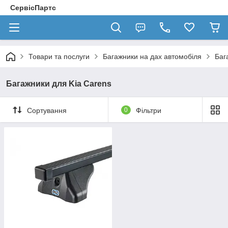
СервісПартс
Товари та послуги
Багажники на дах автомобіля
Баг
Багажники для Kia Carens
Сортування
0
Фільтри