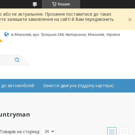
Кошик
ою або не актуальною. Прохання поставитися до таких
ете залишити замовлення на сайті й Вам передзвонить
м Миколаїв, вул. Троїцька 244, Авторинок, Миколаїв, Україна
 до автомобілей
Захисти двигуна (піддону картера)
ountryman