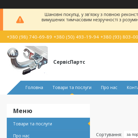
Шановні покупці, у зв'язку з повною рекон
вимушених тимчасовим незручності з розумі
+380 (98) 740-69-89
+380 (50) 493-19-94
+380 (93) 803-0
СервісПартс
Головна
Товари та послуги
Про нас
Конт
Товари та послуги
Про нас