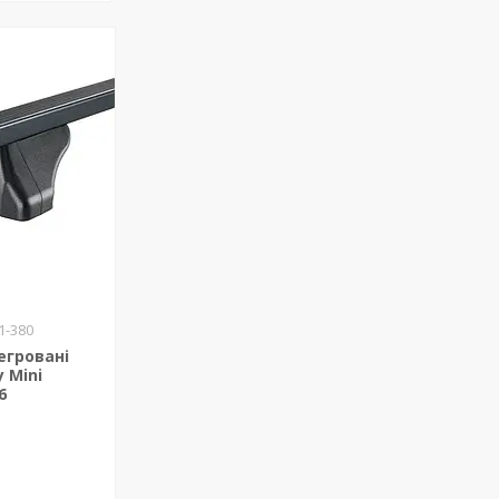
1-380
егровані
 Mini
6