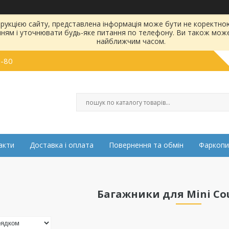
струкцією сайту, представлена інформація може бути не коректн
нням і уточнювати будь-яке питання по телефону. Ви також мож
найближчим часом.
0-80
акти
Доставка і оплата
Повернення та обмін
Фаркопи
Багажники для Mini C