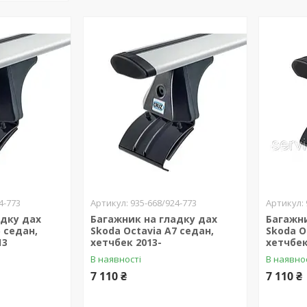
4-773
935-668/924-773
адку дах
Багажник на гладку дах
Багажни
5 седан,
Skoda Octavia A7 седан,
Skoda O
13
хетчбек 2013-
хетчбек
В наявності
В наявно
7 110 ₴
7 110 ₴