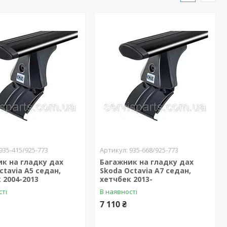
935-415/925-773
935-668/925-773
к на гладку дах
Багажник на гладку дах
ctavia A5 седан,
Skoda Octavia A7 седан,
 2004-2013
хетчбек 2013-
сті
В наявності
7 110 ₴