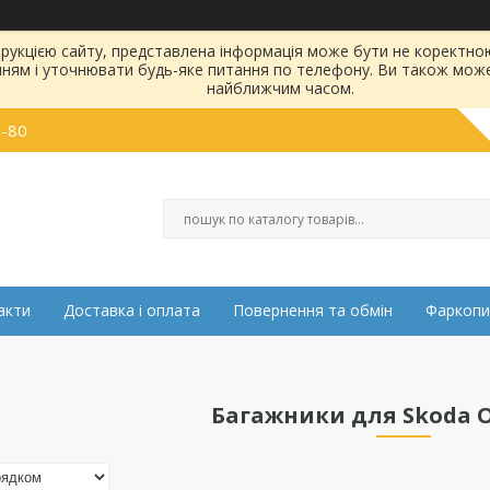
струкцією сайту, представлена інформація може бути не коректн
нням і уточнювати будь-яке питання по телефону. Ви також мож
найближчим часом.
0-80
акти
Доставка і оплата
Повернення та обмін
Фаркопи
Багажники для Skoda O