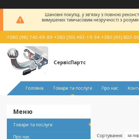
Шановні покупці, у зв'язку з повною рекон
вимушених тимчасовим незручності з розумі
+380 (98) 740-69-89
+380 (50) 493-19-94
+380 (93) 803-0
СервісПартс
Головна
Товари та послуги
Про нас
Конт
Товари та послуги
Про нас