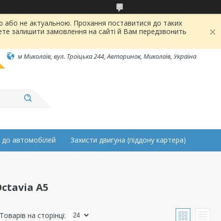
ою або не актуальною. Прохання поставитися до таких
ете залишити замовлення на сайті й Вам передзвонить
м Миколаїв, вул. Троїцька 244, Авторинок, Миколаїв, Україна
 до автомобілей
Захисти двигуна (піддону картера)
ctavia A5