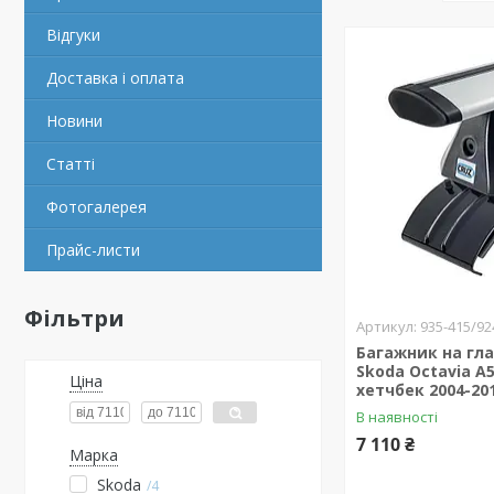
Відгуки
Доставка і оплата
Новини
Статті
Фотогалерея
Прайс-листи
Фільтри
935-415/92
Багажник на гл
Skoda Octavia A
Ціна
хетчбек 2004-20
В наявності
7 110 ₴
Марка
Skoda
4