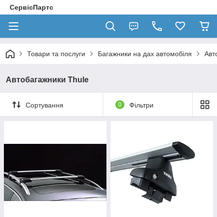
СервісПартс
Товари та послуги
Багажники на дах автомобіля
Авт
Автобагажники Thule
Сортування
0
Фільтри