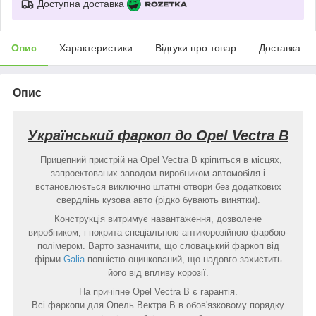
Доступна доставка
Опис
Характеристики
Відгуки про товар
Доставка
Опис
Український фаркоп до Opel Vectra B
Прицепний пристрій на Opel Vectra B кріпиться в місцях,
запроектованих заводом-виробником автомобіля і
встановлюється виключно штатні отвори без додаткових
свердлінь кузова авто (рідко бувають винятки).
Конструкція витримує навантаження, дозволене
виробником, і покрита спеціальною антикорозійною фарбою-
полімером. Варто зазначити, що словацький фаркоп від
фірми
Galia
повністю оцинкований, що надовго захистить
його від впливу корозії.
На причіпне Opel Vectra B є гарантія.
Всі фаркопи для Опель Вектра В в обов'язковому порядку