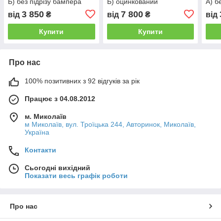
Б) без підрізу бампера
Б) оцинкований
А) б
3 850
7 800
від
₴
від
₴
від
Купити
Купити
Про нас
100% позитивних з 92 відгуків за рік
Працює з 04.08.2012
м. Миколаїв
м Миколаїв, вул. Троїцька 244, Авторинок, Миколаїв,
Україна
Контакти
Сьогодні вихідний
Показати весь графік роботи
Про нас