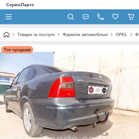
СервісПартс
Товари та послуги
Фаркопи автомобільні
OPEL
Ф
Топ продажів