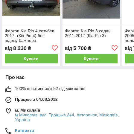
Фаркоп Kia Rio 4 хетчбек
Фаркоп Kia Rio 3 седан
Фарк
2017- (Кіа Ріо 4) без
2011-2017 (Кіа Ріо 3)
2005
підрізу бампера
поль
8 230
5 700
від
₴
від
₴
від
Купити
Купити
Про нас
100% позитивних з 92 відгуків за рік
Працює з 04.08.2012
м. Миколаїв
м Миколаїв, вул. Троїцька 244, Авторинок, Миколаїв,
Україна
Контакти