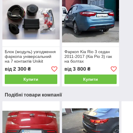
Блок (модуль) узгодження
Фаркоп Kia Rio 3 седан
фаркопа універсальний
2011-2017 (Кіа Ріо 3) гак
на 7 контактів Unikit
на болтах
2 300
3 800
від
₴
від
₴
Купити
Купити
Подібні товари компанії