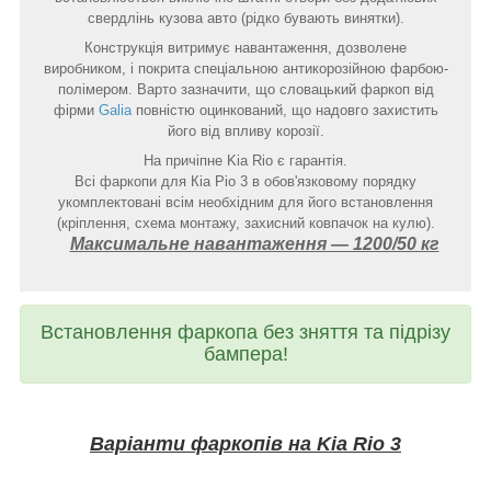
свердлінь кузова авто (рідко бувають винятки).
Конструкція витримує навантаження, дозволене
виробником, і покрита спеціальною антикорозійною фарбою-
полімером. Варто зазначити, що словацький фаркоп від
фірми
Galia
повністю оцинкований, що надовго захистить
його від впливу корозії.
На причіпне Kia Rio є гарантія.
Всі фаркопи для Кіа Ріо 3 в обов'язковому порядку
укомплектовані всім необхідним для його встановлення
(кріплення, схема монтажу, захисний ковпачок на кулю).
Максимальне навантаження ― 1200/50 кг
Встановлення фаркопа без зняття та підрізу
бампера!
Варіанти фаркопів на Kia Rio 3