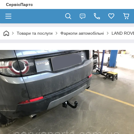
СервісПартс
Товари та послуги
Фаркопи автомобільні
LAND ROV