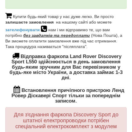
Купити будь-який товар у нас дуже легко. Ви просто
залишаєте замовлення
на нашому сайті або можете
зателефонувати
нам і ми відправимо те, що вам
потрібно
без завдатків та передоплати
(Нова Пошта), а
Ви зможете оплатити замовлення вже під час отримання.
Така процедура називається "післяплата".
Відправка фаркопа
Land Rover Discovery
Sport L550
здійснюється в день замовлення
будь-яким зручним для Вас перевізником у
будь-яке місто України, а доставка займає 1-3
дні.
Встановлення
причіпного пристрою
Ленд
Ровер Діскавері Спорт
тільки за попереднім
записом.
Для з'єднання фаркопа
Discovery Sport
до
штатної електропроводки потрібен
спеціальний електрокомплект з модулем