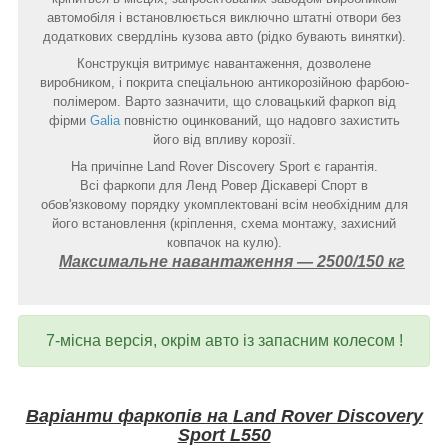
автомобіля і встановлюється виключно штатні отвори без
додаткових свердлінь кузова авто (рідко бувають винятки).
Конструкція витримує навантаження, дозволене
виробником, і покрита спеціальною антикорозійною фарбою-
полімером. Варто зазначити, що словацький фаркоп від
фірми
Galia
повністю оцинкований, що надовго захистить
його від впливу корозії.
На причіпне Land Rover Discovery Sport є гарантія.
Всі фаркопи для Ленд Ровер Діскавері Спорт в
обов'язковому порядку укомплектовані всім необхідним для
його встановлення (кріплення, схема монтажу, захисний
ковпачок на кулю).
Максимальне навантаження ― 2500/150 кг
7-місна версія, окрім авто із запасним колесом !
Варіанти фаркопів на
Land Rover Discovery
Sport L550