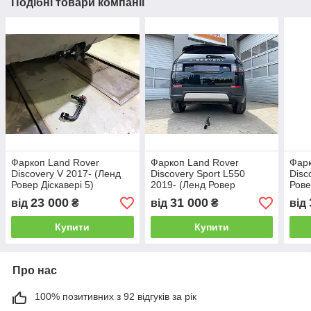
Подібні товари компанії
Фаркоп Land Rover
Фаркоп Land Rover
Фарк
Discovery V 2017- (Ленд
Discovery Sport L550
Disc
Ровер Діскавері 5)
2019- (Ленд Ровер
Рове
Діскавері Спорт 550)
23 000
31 000
від
₴
від
₴
від
швидкоз'ємний гак на
ключах
Купити
Купити
Про нас
100% позитивних з 92 відгуків за рік