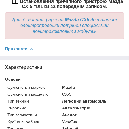
Встановлення
причіпного пристрою Мазда
СХ 5 тільки за попереднім записом.
Для з’ єднання фаркопа
Mazda CX5
до штатної
електропроводки потрібен спеціальний
електрокомплект
з модулем
Приховати
Характеристики
Основні
Сумісність з маркою
Mazda
Сумісність з моделлю
CX-5
Тип техніки
Легковий автомобіль
Виробник
Автопристрій
Тип запчастини
Аналог
Країна виробник
Україна
Тип гака
Знімний