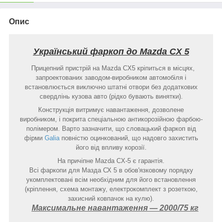
Опис
Український фаркоп до Mazda CX 5
Прицепний пристрій на Mazda CX5 кріпиться в місцях,
запроектованих заводом-виробником автомобіля і
встановлюється виключно штатні отвори без додаткових
свердлінь кузова авто (рідко бувають винятки).
Конструкція витримує навантаження, дозволене
виробником, і покрита спеціальною антикорозійною фарбою-
полімером. Варто зазначити, що словацький фаркоп від
фірми
Galia
повністю оцинкований, що надовго захистить
його від впливу корозії.
На причіпне Mazda CX-5 є гарантія.
Всі фаркопи для Мазда СХ 5 в обов'язковому порядку
укомплектовані всім необхідним для його встановлення
(кріплення, схема монтажу, електрокомплект з розеткою,
захисний ковпачок на кулю).
Максимальне навантаження ― 2000/75 кг