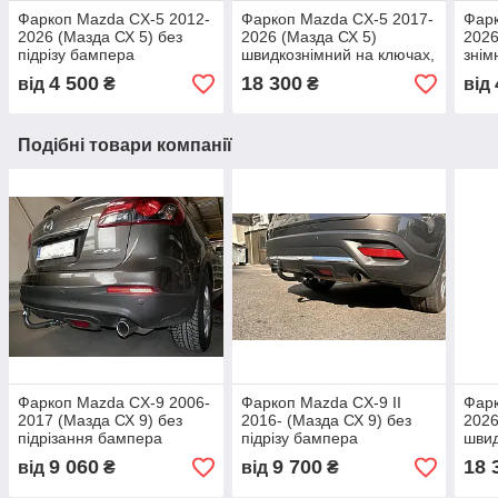
Фаркоп Mazda CX-5 2012-
Фаркоп Mazda CX-5 2017-
Фарк
2026 (Мазда СХ 5) без
2026 (Мазда СХ 5)
2026
підрізу бампера
швидкознімний на ключах,
знім
без підрізу бампера
4 500
18 300
від
₴
₴
від
Подібні товари компанії
Фаркоп Mazda CX-9 2006-
Фаркоп Mazda CX-9 II
Фарк
2017 (Мазда СХ 9) без
2016- (Мазда СХ 9) без
2026
підрізання бампера
підрізу бампера
швид
без 
9 060
9 700
18 
від
₴
від
₴