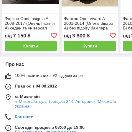
Фаркоп Opel Insignia A
Фаркоп Opel Vivaro A
Фарк
2008-2017 (Опель Інсігнія
2001-2014 (Опель Віваро
2010
А) седан та універсал
А) без підрізу бампера
Б) б
7 150
3 800
від
₴
від
₴
від
Купити
Купити
Про нас
100% позитивних з 92 відгуків за рік
Працює з 04.08.2012
м. Миколаїв
м Миколаїв, вул. Троїцька 244, Авторинок, Миколаїв,
Україна
Контакти
Сьогодні працює з 08:00 до 19:00
Показати весь графік роботи