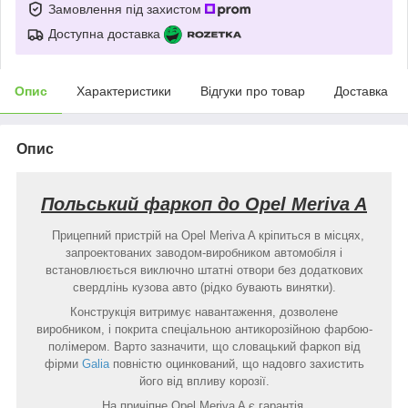
Замовлення під захистом
Доступна доставка
Опис
Характеристики
Відгуки про товар
Доставка
Опис
Польський фаркоп до Opel Meriva A
Прицепний пристрій на Opel Meriva A кріпиться в місцях,
запроектованих заводом-виробником автомобіля і
встановлюється виключно штатні отвори без додаткових
свердлінь кузова авто (рідко бувають винятки).
Конструкція витримує навантаження, дозволене
виробником, і покрита спеціальною антикорозійною фарбою-
полімером. Варто зазначити, що словацький фаркоп від
фірми
Galia
повністю оцинкований, що надовго захистить
його від впливу корозії.
На причіпне Opel Meriva A є гарантія.