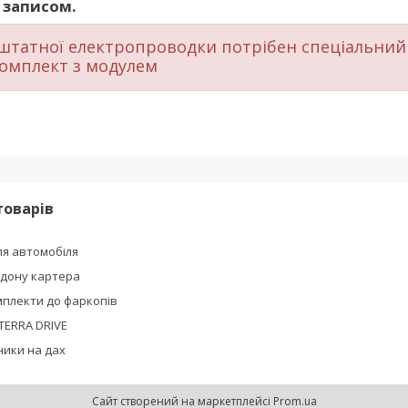
записом.
штатної електропроводки потрібен спеціальний
омплект з модулем
товарів
я автомобіля
ддону картера
плекти до фаркопів
TERRA DRIVE
ики на дах
Сайт створений на маркетплейсі
Prom.ua