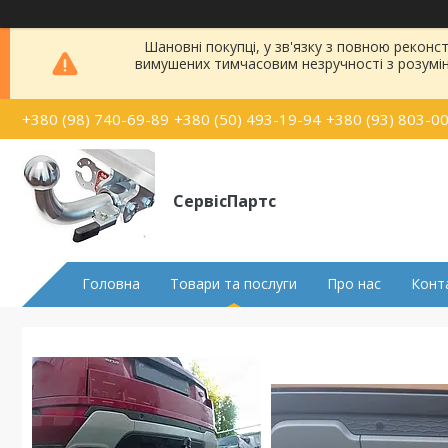
Шановні покупці, у зв'язку з повною рекон
вимушених тимчасовим незручності з розумі
+380 (98) 740-69-89
+380 (50) 493-19-94
+380 (93) 803-0
СервісПартс
Головна
Товари та послуги
Про нас
Конт