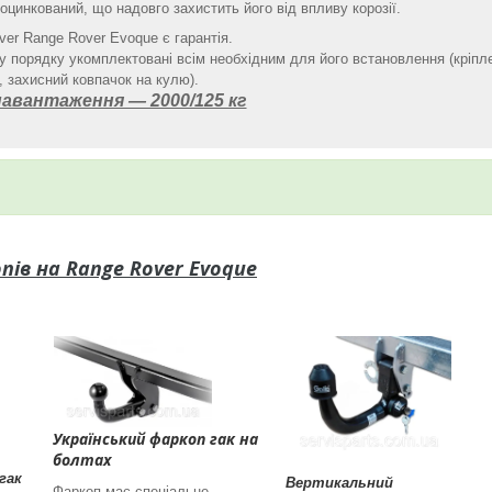
оцинкований, що надовго захистить його від впливу корозії.
ver Range Rover Evoque є гарантія.
 порядку укомплектовані всім необхідним для його встановлення (кріпл
 захисний ковпачок на кулю).
авантаження ― 2000/125 кг
пів на
Range Rover Evoque
Український фаркоп гак на
болтах
гак
Вертикальний
Фаркоп має спеціальне