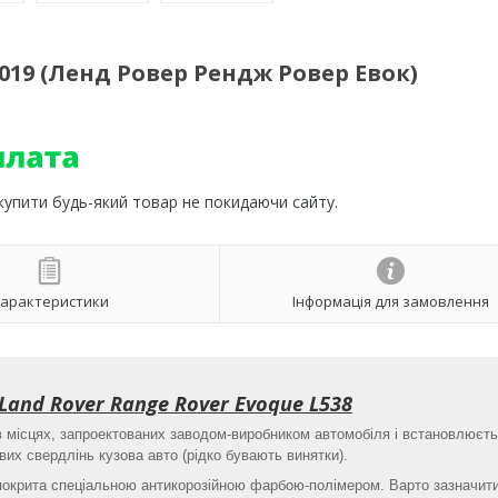
2019 (Ленд Ровер Рендж Ровер Евок)
 купити будь-який товар не покидаючи сайту.
арактеристики
Інформація для замовлення
and Rover Range Rover Evoque L538
в місцях, запроектованих заводом-виробником автомобіля і встановлюєт
их свердлінь кузова авто (рідко бувають винятки).
 покрита спеціальною антикорозійною фарбою-полімером. Варто зазначит