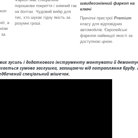
швидкознімний фаркоп на
порошкове покриття і знімний гак
ключі
ркоп
на болтах. Чудовий вибір для
тих, хто шукає гідну якість за
Причіпні пристрої
Premium
зії, а
розумні гроші.
класу для відповідних
нізм
автомобілів. Європейські
 за
фаркопи найвищої якості за
доступною ціною.
вих зусиль і додаткового інструменту монтувати й демонт
гається гумова заглушка, захищаючи від потрапляння бруду. 
едбачений спеціальний мішечок.