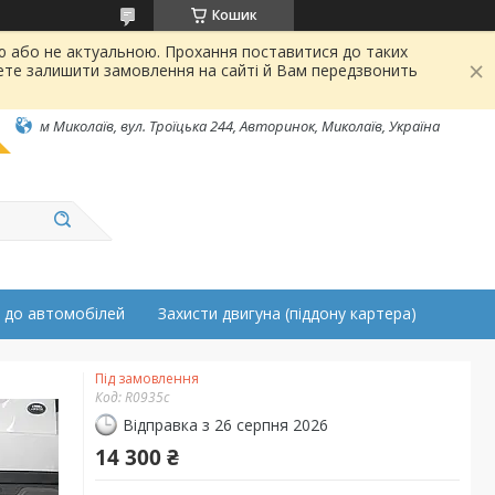
Кошик
ою або не актуальною. Прохання поставитися до таких
ете залишити замовлення на сайті й Вам передзвонить
м Миколаїв, вул. Троїцька 244, Авторинок, Миколаїв, Україна
 до автомобілей
Захисти двигуна (піддону картера)
Під замовлення
Код:
R0935c
Відправка з 26 серпня 2026
14 300 ₴