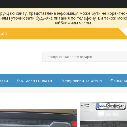
струкцією сайту, представлена інформація може бути не коректн
нням і уточнювати будь-яке питання по телефону. Ви також мож
найближчим часом.
0-80
акти
Доставка і оплата
Повернення та обмін
Фаркопи