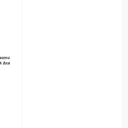
увати
А для