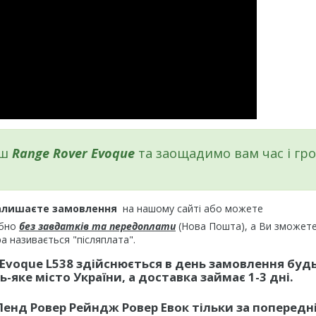
аш
Range Rover Evoque
та заощадимо вам час і гро
алишаєте замовлення
на нашому сайті або можете
ібно
без завдатків та передоплати
(Нова Пошта), а Ви зможет
а називається "післяплата".
 Evoque L538
здійснюється в день замовлення буд
-яке місто України, а доставка займає 1-3 дні.
Ленд Ровер Рейндж Ровер Евок
тільки за попередн