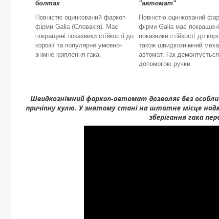
болтах
"автомат"
Повністю оцинкований фаркоп
Повністю оцинкований фа
фірми Galia (Словакія). Має
фірми Galia має покращені
покращені показники стійкості до
показники стійкості до коро
корозії та популярне умовно-
також швидкознімний меха
знімне кріплення гака.
автомат. Гак демонтується
допомогою ручки.
Швидкознімний фаркоп-автомат дозволяє без особли
причіпну кулю. У знятому стані на штатне місце надя
зберігання гака пер