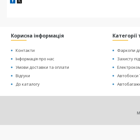
Корисна інформація
Категорії 
Контакти
Фаркопи дл
Інформація про нас
Захисту пі
Умови доставки та оплати
Електроком
Відгуки
Автобокси 
До каталогу
Автобагажн