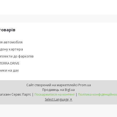
товарів
я автомобіля
ддону картера
плекти до фаркопів
TERRA DRIVE
ики на дах
Сайт створений на маркетплейсі
Prom.ua
Продавець на Bigl.ua
Магазин Сервіс Партс |
Поскаржитися на контент
|
Політика конфіденційнос
Select Language
▼