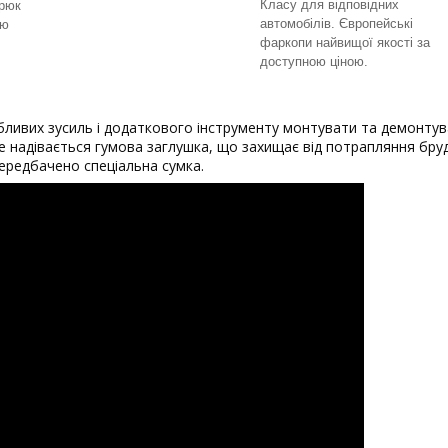
Класу для відповідних
Крюк
автомобілів. Європейські
ою
фаркопи найвищої якості за
доступною ціною.
ливих зусиль і додаткового інструменту монтувати та демонтув
 надівається гумова заглушка, що захищає від потрапляння бруд
передбачено спеціальна сумка.