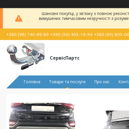
Шановні покупці, у зв'язку з повною рекон
вимушених тимчасовим незручності з розумі
+380 (98) 740-69-89
+380 (50) 493-19-94
+380 (93) 803-0
СервісПартс
Головна
Товари та послуги
Про нас
Конт