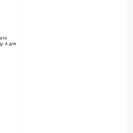
ати
у. А для