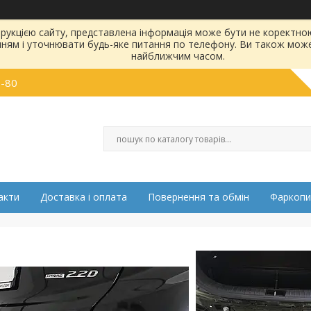
струкцією сайту, представлена інформація може бути не коректн
нням і уточнювати будь-яке питання по телефону. Ви також мож
найближчим часом.
0-80
акти
Доставка і оплата
Повернення та обмін
Фаркопи