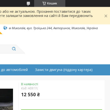
Кошик
ою або не актуальною. Прохання поставитися до таких
ете залишити замовлення на сайті й Вам передзвонить
м Миколаїв, вул. Троїцька 244, Авторинок, Миколаїв, Україна
 до автомобілей
Захисти двигуна (піддону картера)
В наявності
Код:
H0917c
12 550 ₴