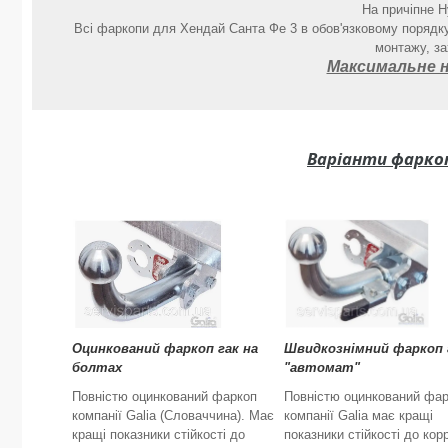
На причіпне H
Всі фаркопи для Хендай Санта Фе 3 в обов'язковому порядку
монтажу, за
Максимальне н
Варіанти фаркопі
Оцинкований фаркоп гак на
Швидкознімний фаркоп 
болтах
"автомат"
Повністю оцинкований фаркоп
Повністю оцинкований фа
компанії Galia (Словаччина). Має
компанії Galia має кращі
кращі показники стійкості до
показники стійкості до корр