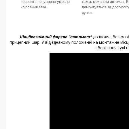
коррозії і популярне умовне
також механізм автомат. 
кріплення гака.
демонтується за допомог
ручки.
Швидкознімний фаркоп "автомат"
дозволяє без особ
прицепний шар. У від'єднаному положенні на монтажне місце
зберігання кулі 