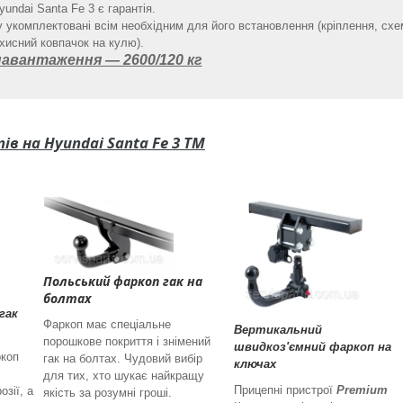
yundai Santa Fe 3 є гарантія.
 укомплектовані всім необхідним для його встановлення (кріплення, схе
хисний ковпачок на кулю).
авантаження ― 2600/120 кг
в на Hyundai Santa Fe 3 TM
Польський фаркоп гак на
болтах
гак
Фаркоп має спеціальне
Вертикальний
порошкове покриття і знімений
швидкоз'ємний фаркоп на
ркоп
гак на болтах. Чудовий вибір
ключах
для тих, хто шукає найкращу
Прицепні пристрої
Premium
озії, а
якість за розумні гроші.