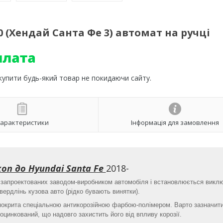
0 (Хендай Санта Фе 3) автомат на ручці
 купити будь-який товар не покидаючи сайту.
арактеристики
Інформація для замовлення
оп до Hyundai Santa Fe
2018-
, запроектованих заводом-виробником автомобіля і встановлюється викл
вердлінь кузова авто (рідко бувають винятки).
 покрита спеціальною антикорозійною фарбою-полімером. Варто зазначит
оцинкований, що надовго захистить його від впливу корозії.