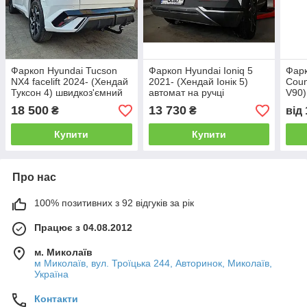
Фаркоп Hyundai Tucson
Фаркоп Hyundai Ioniq 5
Фарк
NX4 facelift 2024- (Хендай
2021- (Хендай Іонік 5)
Coun
Туксон 4) швидкоз'ємний
автомат на ручці
V90)
гак на ключах
клю
18 500
13 730
₴
₴
від
Купити
Купити
Про нас
100% позитивних з 92 відгуків за рік
Працює з 04.08.2012
м. Миколаїв
м Миколаїв, вул. Троїцька 244, Авторинок, Миколаїв,
Україна
Контакти