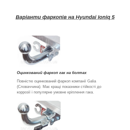
Варіанти фаркопів на
Hyundai Ioniq 5
Оцинкований фаркоп гак на болтах
Повністю оцинкований фаркоп компанії Galia
(Словаччина). Має кращі показники стійкості до
коррозії і популярне умовне кріплення гака.