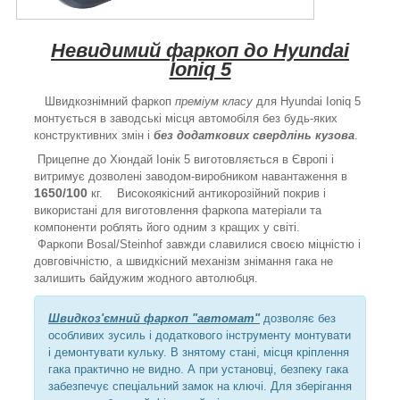
Невидимий фаркоп до
Hyundai
Ioniq 5
Швидкознімний фаркоп
преміум класу
для Hyundai Ioniq 5
монтується в заводські місця автомобіля без будь-яких
конструктивних змін і
без додаткових свердлінь кузова
.
Прицепне до Хюндай Іонік 5 виготовляється в Європі і
витримує дозволені заводом-виробником навантаження в
1650/100
кг. Високоякісний антикорозійний покрив і
використані для виготовлення фаркопа матеріали та
компоненти роблять його одним з кращих у світі.
Фаркопи Bosal/Steinhof завжди славилися своєю міцністю і
довговічністю, а швидкісний механізм знімання гака не
залишить байдужим жодного автолюбця.
Швидкоз'ємний фаркоп "автомат"
дозволяє без
особливих зусиль і додаткового інструменту монтувати
і демонтувати кульку. В знятому стані, місця кріплення
гака практично не видно. А при установці, безпеку гака
забезпечує спеціальний замок на ключі. Для зберігання