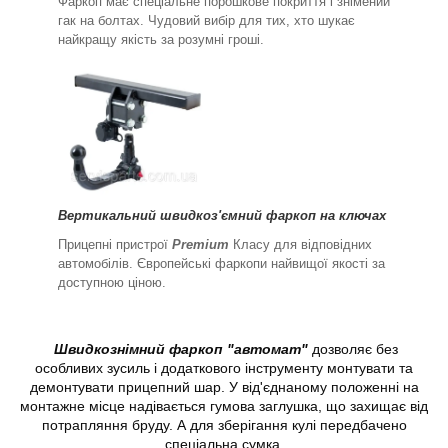
Фаркоп має спеціальне порошкове покриття і знімений
гак на болтах. Чудовий вибір для тих, хто шукає
найкращу якість за розумні гроші.
Вертикальний швидкоз'ємний фаркоп на ключах
Прицепні пристрої
Premium
Класу для відповідних
автомобілів. Європейські фаркопи найвищої якості за
доступною ціною.
Швидкознімний фаркоп "автомат"
дозволяє без
особливих зусиль і додаткового інструменту монтувати та
демонтувати прицепний шар. У від'єднаному положенні на
монтажне місце надівається гумова заглушка, що захищає від
потрапляння бруду. А для зберігання кулі передбачено
спеціальна сумка.