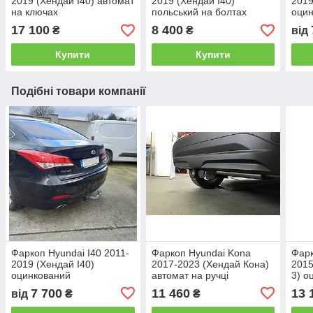
2019 (Хендай I40) автомат
2019 (Хендай I40)
2019
на ключах
польський на болтах
оци
17 100
8 400
₴
₴
від
Купити
Купити
Подібні товари компанії
Фаркоп Hyundai I40 2011-
Фаркоп Hyundai Kona
Фарк
2019 (Хендай I40)
2017-2023 (Хендай Кона)
2015
оцинкований
автомат на ручці
3) о
на р
7 700
11 460
13 
від
₴
₴