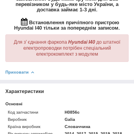
перевізником у будь-яке місто України, а
доставка займає 1-3 дні.
Встановлення
причіпного пристрою
Hyundai I40 тільки за попереднім записом.
Для з’ єднання фаркопа
Hyundai I40
до штатної
електропроводки потрібен спеціальний
електрокомплект
з модулем
Приховати
Характеристики
Основні
Код запчастини
H0856c
Виробник
Galia
Країна виробник
Словаччина
Рік випуску автомобіля
2014, 2017, 2015, 2019, 2018,