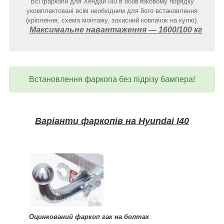
Всі фаркопи для Хендай I40 в обов'язковому порядку
укомплектовані всім необхідним для його встановлення
(кріплення, схема монтажу, захисний ковпачок на кулю).
Максимальне навантаження ― 1600/100 кг
Встановлення фаркопа без підрізу бампера!
Варіанти фаркопів на Hyundai I40
Оцинкований фаркоп гак на болтах