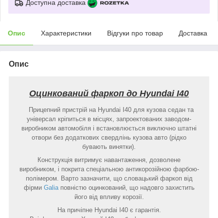
Доступна доставка
Опис
Характеристики
Відгуки про товар
Доставка
Опис
Оцинкований фаркоп до Hyundai I40
Прицепний пристрій на Hyundai I40 для кузова седан та
універсал кріпиться в місцях, запроектованих заводом-
виробником автомобіля і встановлюється виключно штатні
отвори без додаткових свердлінь кузова авто (рідко
бувають винятки).
Конструкція витримує навантаження, дозволене
виробником, і покрита спеціальною антикорозійною фарбою-
полімером. Варто зазначити, що словацький фаркоп від
фірми
Galia
повністю оцинкований, що надовго захистить
його від впливу корозії.
На причіпне Hyundai I40 є гарантія.