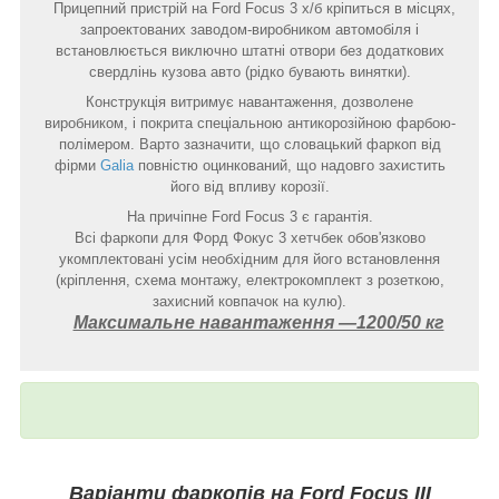
Прицепний пристрій на Ford Focus 3 х/б кріпиться в місцях,
запроектованих заводом-виробником автомобіля і
встановлюється виключно штатні отвори без додаткових
свердлінь кузова авто (рідко бувають винятки).
Конструкція витримує навантаження, дозволене
виробником, і покрита спеціальною антикорозійною фарбою-
полімером. Варто зазначити, що словацький фаркоп від
фірми
Galia
повністю оцинкований, що надовго захистить
його від впливу корозії.
На причіпне Ford Focus 3 є гарантія.
Всі фаркопи для Форд Фокус 3 хетчбек обов'язково
укомплектовані усім необхідним для його встановлення
(кріплення, схема монтажу, електрокомплект з розеткою,
захисний ковпачок на кулю).
Максимальне навантаження ―1200/50 кг
Варіанти фаркопів на
Ford
Focus III