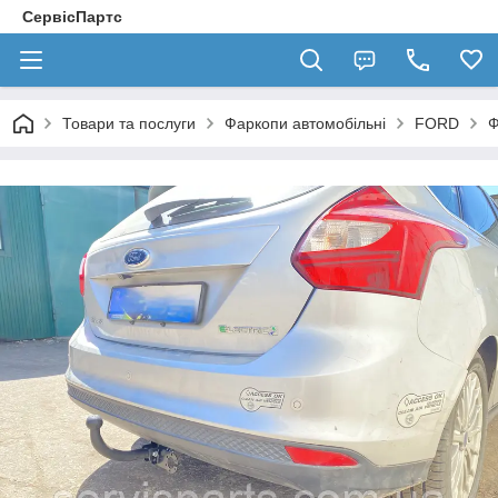
СервісПартс
Товари та послуги
Фаркопи автомобільні
FORD
Ф