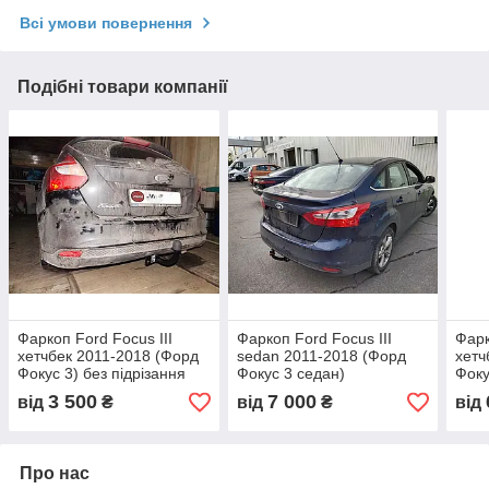
Всі умови повернення
Подібні товари компанії
Фаркоп Ford Focus III
Фаркоп Ford Focus III
Фарк
хетчбек 2011-2018 (Форд
sedan 2011-2018 (Форд
хетч
Фокус 3) без підрізання
Фокус 3 седан)
Фоку
бампера
3 500
7 000
від
₴
від
₴
від
Про нас