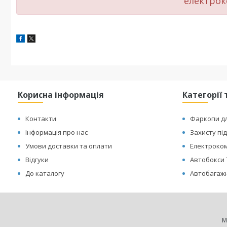
електрок
Корисна інформація
Категорії 
Контакти
Фаркопи дл
Інформація про нас
Захисту пі
Умови доставки та оплати
Електроком
Відгуки
Автобокси 
До каталогу
Автобагажн