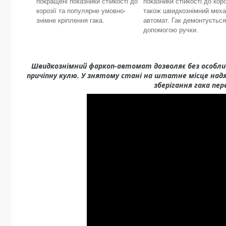
покращені показники стійкості до
показники стійкості до коро
корозії та популярне умовно-
також швидкознімний меха
знімне кріплення гака.
автомат. Гак демонтується
допомогою ручки.
Швидкознімний фаркоп-автомат дозволяє без особли
причіпну кулю. У знятому стані на штатне місце надя
зберігання гака пер