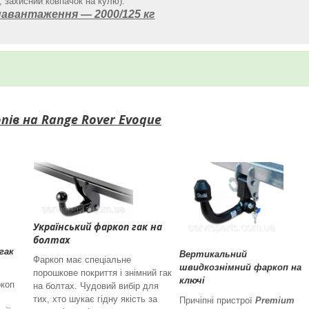
 захисний ковпачок на кулю).
авантаження ― 2000/125 кг
пів на
Range Rover Evoque
Український фаркоп гак на
болтах
гак
Вертикальний
Фаркоп має спеціальне
швидкознімний фаркоп на
порошкове покриття і знімний гак
ключі
ркоп
на болтах. Чудовий вибір для
тих, хто шукає гідну якість за
Причіпні пристрої
Premium