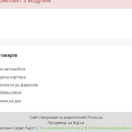
омплект з модулем
товарів
я автомобіля
ддону картера
плекти до фаркопів
TERRA DRIVE
ики на дах
Сайт створений на маркетплейсі
Prom.ua
Продавець на Bigl.ua
Магазин Сервіс Партс |
Поскаржитися на контент
|
Політика конфіденційнос