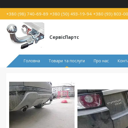
+380 (98) 740-69-89
+380 (50) 493-19-94
+380 (93) 803-0
СервісПартс
Головна
Товари та послуги
Про нас
Конт