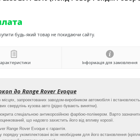
 купити будь-який товар не покидаючи сайту.
арактеристики
Інформація для замовлення
коп до Range Rover Evoque
в місцях, запроектованих заводом-виробником автомобіля і встановлюєт
их свердлінь кузова авто (рідко бувають винятки).
 покрита спеціальною антикорозійною фарбою-полімером. Варто зазначит
оцинкований, що надовго захистить його від впливу корозії.
ver Range Rover Evoque є гарантія.
 порядку укомплектовані всім необхідним для його встановлення (кріпл