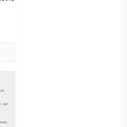
ься
и, що
ення,