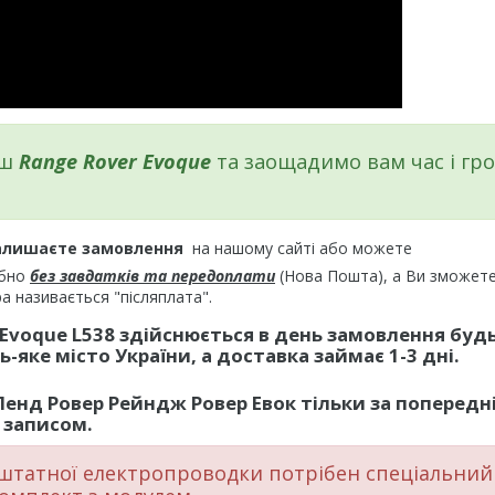
аш
Range Rover Evoque
та заощадимо вам час і гро
алишаєте замовлення
на нашому сайті або можете
ібно
без завдатків та передоплати
(Нова Пошта), а Ви зможет
а називається "післяплата".
 Evoque L538
здійснюється в день замовлення буд
-яке місто України, а доставка займає 1-3 дні.
Ленд Ровер Рейндж Ровер Евок
тільки за попередн
записом.
штатної електропроводки потрібен спеціальний