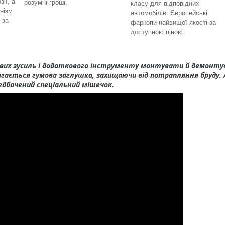
зії, а
розумні гроші.
класу для відповідних
нізм
автомобілів. Європейські
 за
фаркопи найвищої якості за
доступною ціною.
вих зусиль і додаткового інструменту монтувати й демонт
гається гумова заглушка, захищаючи від потрапляння бруду. 
едбачений спеціальний мішечок.