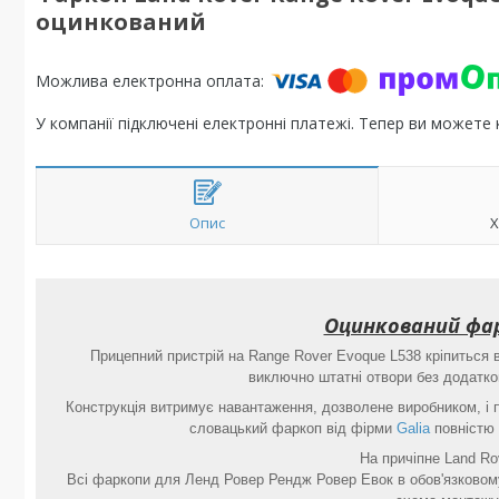
оцинкований
У компанії підключені електронні платежі. Тепер ви можете
Опис
Х
Оцинкований фар
Прицепний пристрій на Range Rover Evoque L538 кріпиться 
виключно штатні отвори без додатков
Конструкція витримує навантаження, дозволене виробником, і
словацький фаркоп від фірми
Galia
повністю 
На причіпне Land Ro
Всі фаркопи для Ленд Ровер Рендж Ровер Евок в обов'язковому