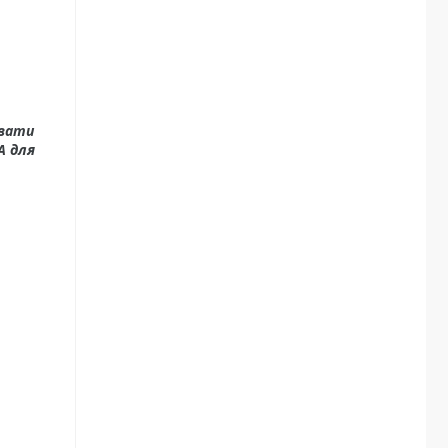
увати
А для