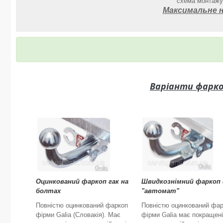
схема монтажу,
Максимальне н
Варіанти фарко
Оцинкований фаркоп гак на
Швидкознімний фаркоп 
болтах
"автомат"
Повністю оцинкований фаркоп
Повністю оцинкований фа
фірми Galia (Словакія). Має
фірми Galia має покращені