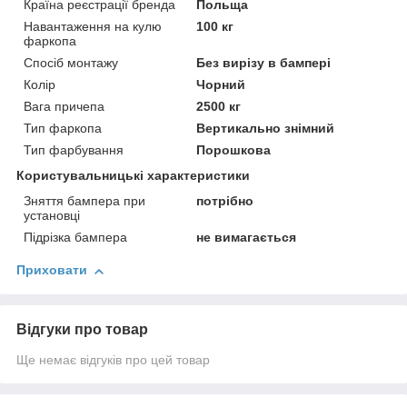
Країна реєстрації бренда
Польща
Навантаження на кулю
100 кг
фаркопа
Спосіб монтажу
Без вирізу в бампері
Колір
Чорний
Вага причепа
2500 кг
Тип фаркопа
Вертикально знімний
Тип фарбування
Порошкова
Користувальницькі характеристики
Зняття бампера при
потрібно
установці
Підрізка бампера
не вимагається
Приховати
Відгуки про товар
Ще немає відгуків про цей товар