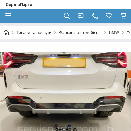
СервісПартс
Товари та послуги
Фаркопи автомобільні
BMW
Ф