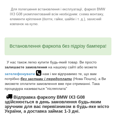
Для полегшення встановлення і експлуатації, фаркоп BMW
IX3 G08 укомплектований всім необхідним: схема монтажу,
елементи кріплення (болти, гайки, шайби і т. д.), захисний
ковпачок на кулю.
Встановлення фаркопа без підрізу бампера!
У нас також легко купити будь-який товар. Ви просто
залишаєте замовлення
на нашому сайті або можете
зателефонувати
нам і ми відправимо те, що вам
потрібно
без застави і передоплати
(Нова Пошта), а Ви
зможете оплатити замовлення вже при отриманні. Така
процедура називається "післяплата"
Відправка фаркопу BMW IX3 G08
здійснюється в день замовлення будь-яким
зручним для вас перевізником в будь-яке місто
України, а доставка займає 1-3 дні.