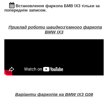
Встановлення
фаркопа БМВ IХ3 тільки за
попереднім записом.
Приклад роботи швидкоз'ємного фаркопа
BMW IX3
Варіанти фаркопів на
BMW IX3 G08