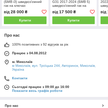
(БМВ i3) швидкоз'ємний
G31 2017-2024 (БМВ 5)
2022
гак на ключах
швидкоз'ємний гак на
швид
ключах
клю
28 000
17 500
від
₴
від
₴
від
Купити
Купити
Про нас
100% позитивних з 92 відгуків за рік
Працює з 04.08.2012
м. Миколаїв
м Миколаїв, вул. Троїцька 244, Авторинок, Миколаїв,
Україна
Контакти
Сьогодні працює з 09:00 до 16:00
Показати весь графік роботи
Про нас