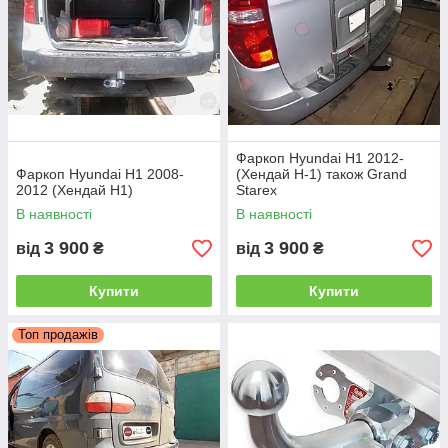
Фаркоп Hyundai H1 2012-
Фаркоп Hyundai H1 2008-
(Хендай Н-1) також Grand
2012 (Хендай Н1)
Starex
2. Вертикальний автомат на ключі
В наявності
В наявності
3 900
3 900
від
₴
від
₴
Купити
Купити
Топ продажів