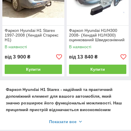
Причіпні пристрої зі швидкознімним
механізмом дозволяють без особливих
зусиль і додаткового інструменту монтувати і
демонтувати прицепний шар, але мають
більш високу вартість..
Фаркоп Hyundai H1 Starex
Фаркоп Hyundai H1/H300
1997-2008 (Хендай Старекс
2008- (Хендай Н1/Н300)
Н1)
оцинкований Швидкознімний
Альтернативою дорогому іноземному фаркопу є
автомат на ручці
В наявності
В наявності
такий тип, як "Американець під вставку".
3 900
13 840
від
₴
від
₴
Купити
Купити
Фаркоп Hyundai H1 Starex
- надійний та практичний
допоміжний елемент для вашого автомобіля, який
значно розширює його функціональні можливості. Наш
прицепний пристрій відзначається високоякісним
матеріалом та бездоганною конструкцією, гарантуючи
Показати все
довговічність та безпеку використання.