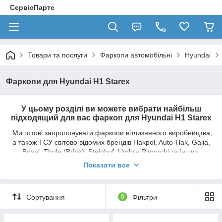
СервісПартс
Товари та послуги
Фаркопи автомобільні
Hyundai
Фаркопи для Hyundai H1 Starex
У цьому розділі ви можете вибрати найбільш
підходящий для вас фаркоп для Hyundai H1 Starex
Ми готові запропонувати фаркопи вітчизняного виробництва,
а також ТСУ світово відомих брендів Hakpol, Auto-Hak, Galia,
Bosal, Thule (Brink), Steinhof, Umbra Rimorchi та інших.
Показати все
Усі причіпні пристрої у нашому магазині
мають знімні кулі, які кріпляться по-різному в
залежності від типу фаркопа.
Сортування
0
Фільтри