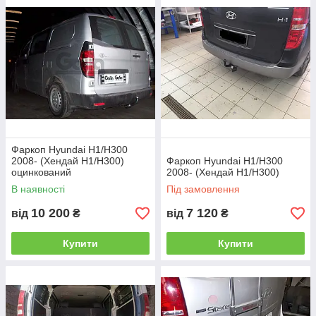
Найбільш популярні - це звичайні умовно-
знімні, де крюк монтується на двох болтах.
Такі фаркопи мають доступну ціну і найвищі
технічні показники.
Фаркоп Hyundai H1/H300
2008- (Хендай Н1/Н300)
Фаркоп Hyundai H1/H300
оцинкований
2008- (Хендай Н1/Н300)
В наявності
Під замовлення
10 200
7 120
від
₴
від
₴
Купити
Купити
Більш зручними у використанні є фаркопи зі
швидкознімним механізмом.
1.Горизонтальний автомат на ручці