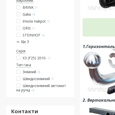
Виробник
BRINK
1
Galia
4
Imiola Hakpol
3
ORIS
1
STEINHOF
6
Ще 3
1.Горизонталь
Серія
X3 (F25) 2010-
1
Тип гака
Знімний
8
Швидкознімний
7
Швидкознімний автомат
на ручці
4
2. Вертикальн
Контакти