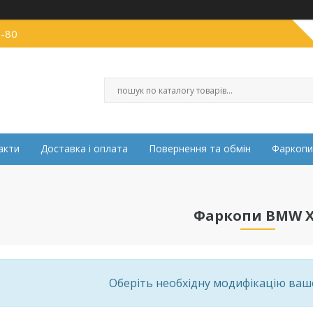
0-80
акти
Доставка і оплата
Повернення та обмін
Фаркопи
Фаркопи BMW X
Оберіть необхідну модифікацію ва