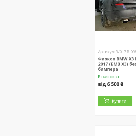
B/017 B-09
Фаркоп BMW X3 F
2017 (БМВ Х3) бе
бампера
В наявності
від 6 500 ₴
Купити