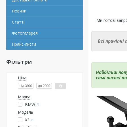
Новини
Ми готові запр
Статті
Фотогалерея
Всі причіпні
Прайс-листи
Фільтри
Найбільш попу
самі високі т
Ціна
Марка
BMW
1
Модель
X3
1