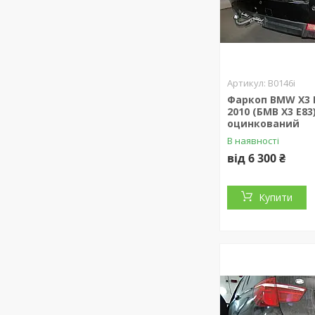
B0146i
Фаркоп BMW X3 E
2010 (БМВ Х3 Е83
оцинкований
В наявності
від 6 300 ₴
Купити