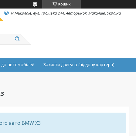
Кошик
м Миколаїв, вул. Троїцька 244, Авторинок, Миколаїв, Україна
 до автомобілей
Захисти двигуна (піддону картера)
3
шого авто BMW X3