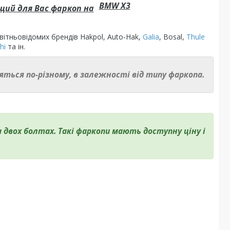
BMW X3
щий для Вас фаркоп на
ітньовідомих брендів Hakpol, Auto-Hak,
Galia
, Bosal,
Thule
hi
та ін.
ляться по-різному, в залежності від типу фаркопа.
а двох болтах. Такі фаркопи мають доступну ціну і