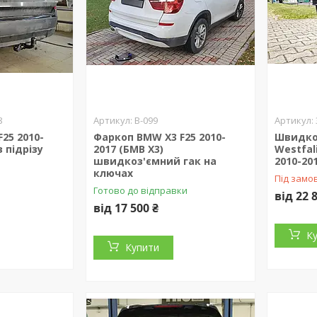
8
B-099
25 2010-
Фаркоп BMW X3 F25 2010-
Швидко
з підрізу
2017 (БМВ Х3)
Westfal
швидкоз'ємний гак на
2010-20
ключах
Під замо
Готово до відправки
від 22 
від 17 500 ₴
К
Купити