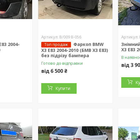
B/009 B-056
83 2004-
Фаркоп BMW
Знімни
Топ продаж
)
X3 E83 2
X3 E83 2004-2010 (БМВ Х3 Е83)
без підрізу бампера
В наявно
Готово до відправки
від 3 9
від 6 500 ₴
К
Купити