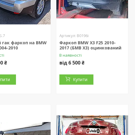
Б.7
B0196i
й гак фаркоп на BMW
Фаркоп BMW X3 F25 2010-
004-2010
2017 (БМВ Х3) оцинкований
сті
В наявності
00 ₴
від 6 500 ₴
упити
Купити