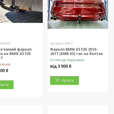
303404
BM-7
з'ємний фаркоп
Фаркоп BMW X3 F25 2010-
ia на BMW X3 F25
2017 (БМВ Х3) гак на болтах
17
Готово до відправки
влення
від 3 900 ₴
800 ₴
Купити
упити