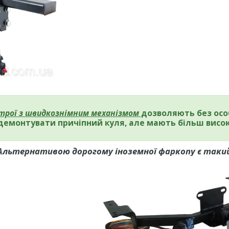
строї з швидкознімним механізмом
дозволяють без осо
демонтувати причіпний куля, але мають більш висок
Альтернативою дорогому іноземної фаркопу є такий