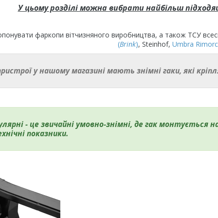
У цьому розділі можна вибрати найбільш підходя
опонувати фаркопи вітчизняного виробництва, а також ТСУ всесв
(
Brink
)
, Steinhof,
Umbra Rimorc
 пристрої у нашому магазині мають знімні гаки, які кріп
лярні - це звичайні умовно-знімні, де гак монтується н
ехнічні показники.