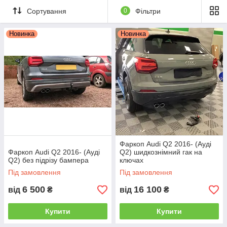
Сортування
0
Фільтри
Новинка
Новинка
Фаркоп Audi Q2 2016- (Ауді
Фаркоп Audi Q2 2016- (Ауді
Q2) шидкознімний гак на
Q2) без підрізу бампера
ключах
Під замовлення
Під замовлення
6 500
16 100
від
₴
від
₴
Купити
Купити