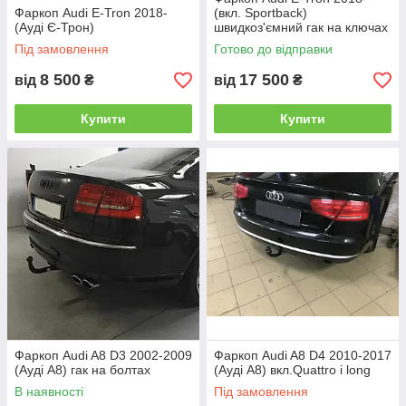
Фаркоп Audi E-Tron 2018-
(вкл. Sportback)
(Ауді Є-Трон)
швидкоз'ємний гак на ключах
Під замовлення
Готово до відправки
8 500
17 500
від
₴
від
₴
Купити
Купити
Фаркоп Audi A8 D3 2002-2009
Фаркоп Audi A8 D4 2010-2017
(Ауді А8) гак на болтах
(Ауді А8) вкл.Quattro і long
В наявності
Під замовлення