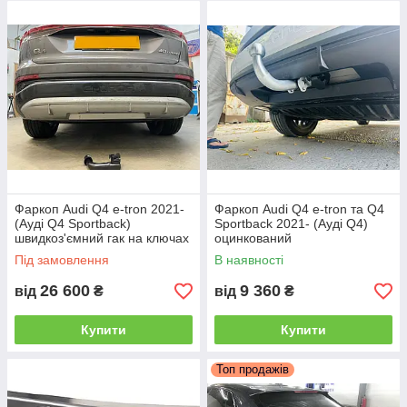
Фаркоп Audi Q4 e-tron 2021-
Фаркоп Audi Q4 e-tron та Q4
(Ауді Q4 Sportback)
Sportback 2021- (Ауді Q4)
швидкоз'ємний гак на ключах
оцинкований
Під замовлення
В наявності
26 600
9 360
від
₴
від
₴
Купити
Купити
Топ продажів