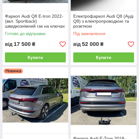
Фаркоп Audi Q8 E-tron 2022-
Електрофаркоп Audi Q8 (Ауді
(вкл. Sportback)
Q8) з електропроводкою та
швидкознімний гак на ключах
розеткою
Готово до відправки
Під замовлення
17 500
52 000
від
₴
від
₴
Купити
Купити
Новинка
Фаркоп Audi E-Tron 2018-