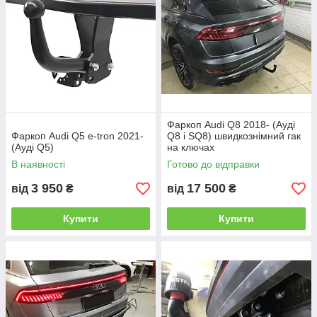
Фаркоп Audi Q8 2018- (Ауді
Фаркоп Audi Q5 e-tron 2021-
Q8 і SQ8) швидкознімний гак
(Ауді Q5)
на ключах
В наявності
Готово до відправки
3 950
17 500
від
₴
від
₴
Купити
Купити