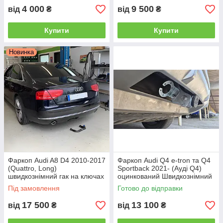
4 000
9 500
від
₴
від
₴
Купити
Купити
Новинка
Фаркоп Audi A8 D4 2010-2017
Фаркоп Audi Q4 e-tron та Q4
(Quattro, Long)
Sportback 2021- (Ауді Q4)
швидкознімний гак на ключах
оцинкований Швидкознімний
автомат на ручці
Під замовлення
Готово до відправки
17 500
13 100
від
₴
від
₴