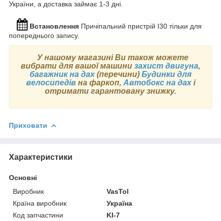
України, а доставка займає 1-3 дні.
Встановлення
Причіпальний пристрій I30 тільки для
попереднього запису.
У нашому магазині
Ви також можете
вибрати для вашої машини
захист двигуна
,
багажник на дах
(перечини)
Будинки для
велосипедів
на фаркоп,
Автобокс на дах
і
отримати гарантовану знижку.
Приховати
Характеристики
Основні
Виробник
VasTol
Країна виробник
Україна
Код запчастини
KI-7