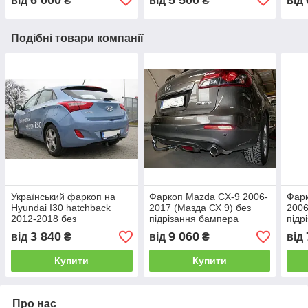
від
₴
від
₴
від
Подібні товари компанії
Український фаркоп на
Фаркоп Mazda CX-9 2006-
Фарк
Hyundai I30 hatchback
2017 (Мазда СХ 9) без
2006
2012-2018 без
підрізання бампера
підр
підрізування бампера
3 840
9 060
від
₴
від
₴
від
Купити
Купити
Про нас