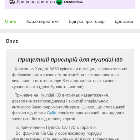
Доступна доставка
Опис
Характеристики
Відгуки про товар
Доставка
Опис
Прицепний пристрій для
Hyundai I30
Фаркоп на Хундаї Ай30 кріпиться в місцях, запроектованих
фабрикою-виготовювачем автомобіля і встановлюється
виключно в штатні отвори без додаткових цвірінькання
кузового авто (деко бувають винятки).
Причепне на Hyundai I30 витримає навантаження,
дозволене автопровідником і вкритий спеціальною
антикорозійною фарбою-полімером. Цікаво, що словацький
фаркоп від фірми
Galia
повністю оцинкований, що надовго
захистить його від впливу корозії.
На причепнений Hyundai I30 H/B є гарантія.
Всі фаркопи Кіа Сід у обов’язковому порядку
укомплектовані всім необхідним для його встановлення