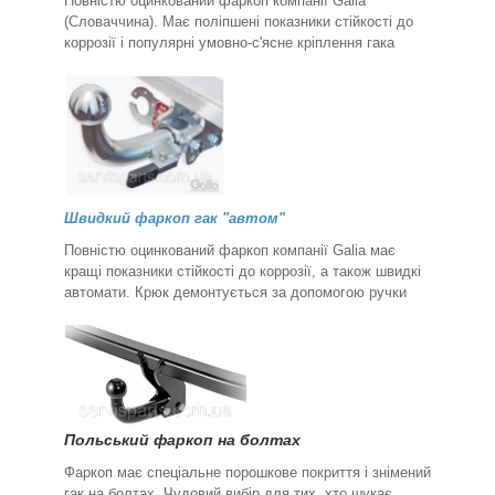
Повністю оцинкований фаркоп компанії Galia
(Словаччина). Має поліпшені показники стійкості до
коррозії і популярні умовно-с'ясне кріплення гака
Швидкий фаркоп гак "автом"
Повністю оцинкований фаркоп компанії Galia має
кращі показники стійкості до коррозії, а також швидкі
автомати. Крюк демонтується за допомогою ручки
Польський фаркоп на болтах
Фаркоп має спеціальне порошкове покриття і знімений
гак на болтах. Чудовий вибір для тих, хто шукає