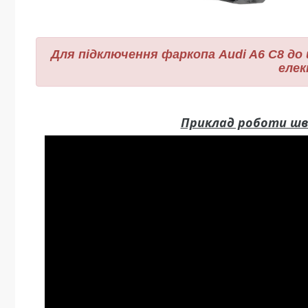
Для підключення фаркопа Audi A6 C8 д
еле
Приклад роботи шви