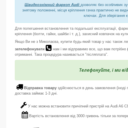
Швидкознімний фаркоп Audi
дозволяє без особливих зу
знятому положенні, місця кріплення гачка практично не видн
ключах. Для зберігання 
Для полегшення встановлення та подальшої експлуатації, фарк
кріплення (болти, гайки, шайби і т. д.), захисний ковпачок на кул
Якщо Ви не з Миколаєва, купити будь-який товар у нас також л
зателефонувати
нам і ми відправимо все, що вам потрібно
отриманні. Така процедура називається "післяплата".
Телефонуйте, і ми ві
Відправка товару
здійснюється в день замовлення (іноді п
доставка займає 1-3 дні.
У нас можна встановити причіпний пристрій на Audi A6 C
Вартість встановлення від 3000 гривень тільки за попер