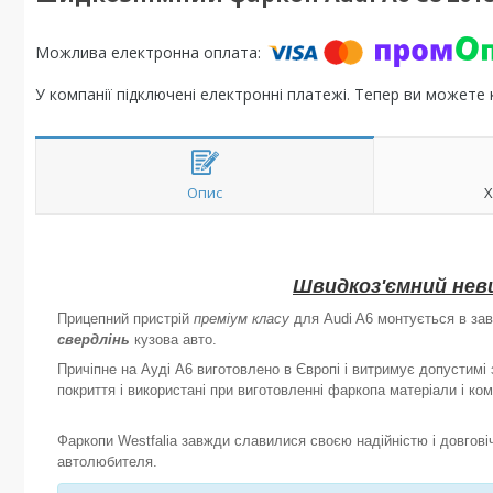
У компанії підключені електронні платежі. Тепер ви можете
Опис
Х
Швидкоз'ємний нев
Прицепний пристрій
преміум класу
для Audi A6 монтується в зав
свердлінь
кузова авто.
Причіпне на Ауді А6 виготовлено в Європі і витримує допустим
покриття і використані при виготовленні фаркопа матеріали і ком
Фаркопи Westfalia завжди славилися своєю надійністю і довгов
автолюбителя.