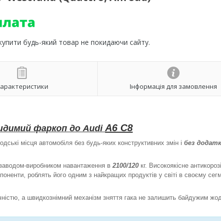
 купити будь-який товар не покидаючи сайту.
арактеристики
Інформація для замовлення
A6 C8
идимий фаркоп до Audi
одські місця автомобіля без будь-яких конструктивних змін і
без додат
і заводом-виробником навантаження в
2100/120
кг. Високоякісне антикороз
поненти, роблять його одним з найкращих продуктів у світі в своєму сегм
ічністю, а швидкознімний механізм зняття гака не залишить байдужим жо