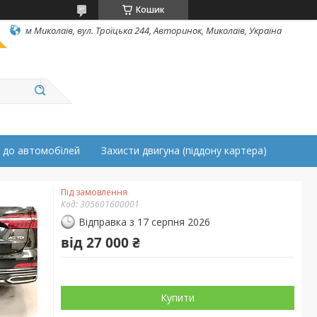
Кошик
м Миколаїв, вул. Троїцька 244, Авторинок, Миколаїв, Україна
 до автомобілей
Захисти двигуна (піддону картера)
Під замовлення
Код:
305601600001
Відправка з 17 серпня 2026
від
27 000 ₴
Купити