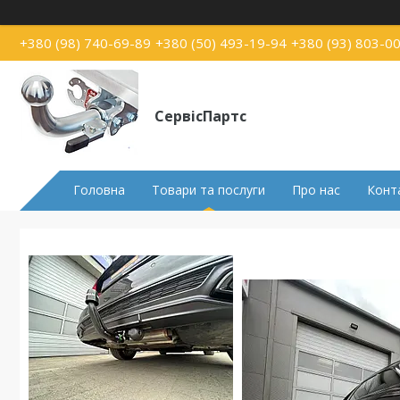
+380 (98) 740-69-89
+380 (50) 493-19-94
+380 (93) 803-0
СервісПартс
Головна
Товари та послуги
Про нас
Конт