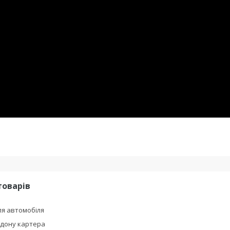
товарів
я автомобіля
ддону картера