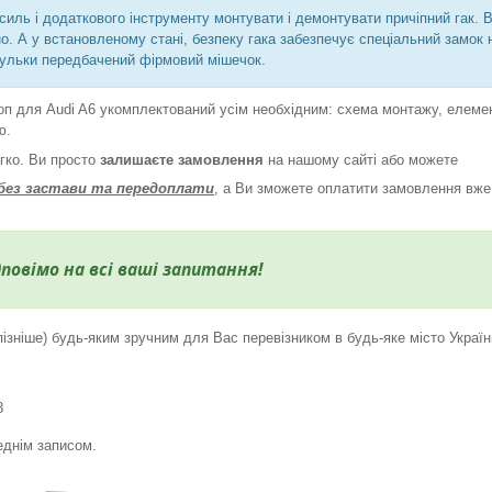
силь і додаткового інструменту монтувати і демонтувати причіпний гак. 
о. А у встановленому стані, безпеку гака забезпечує спеціальний замок 
кульки передбачений фірмовий мішечок.
оп для Audi A6 укомплектований усім необхідним: схема монтажу, елеме
ю.
егко. Ви просто
залишаєте замовлення
на нашому сайті або можете
без застави та передоплати
, а Ви зможете оплатити замовлення вже
дповімо на всі ваші запитання!
ізніше) будь-яким зручним для Вас перевізником в будь-яке місто Україн
8
еднім записом.