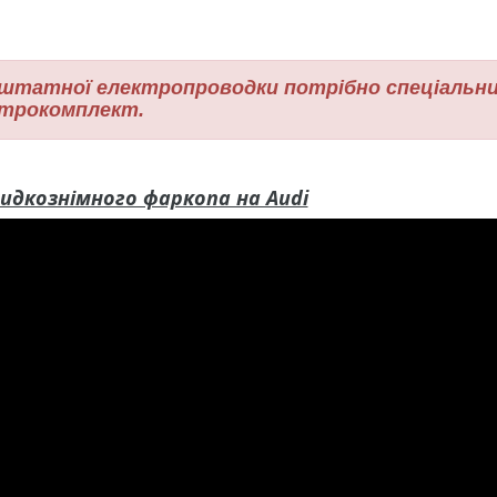
о штатної електропроводки потрібно спеціальн
ктрокомплект.
дкознімного фаркопа на Audi